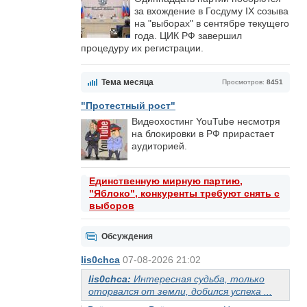
за вхождение в Госдуму IX созыва
на "выборах" в сентябре текущего
года. ЦИК РФ завершил
процедуру их регистрации.
Тема месяца
Просмотров:
8451
"Протестный рост"
Видеохостинг YouTube несмотря
на блокировки в РФ прирастает
аудиторией.
Единственную мирную партию,
"Яблоко", конкуренты требуют снять с
выборов
Обсуждения
lis0chca
07-08-2026 21:02
lis0chca:
Интересная судьба, только
оторвался от земли, добился успеха ...