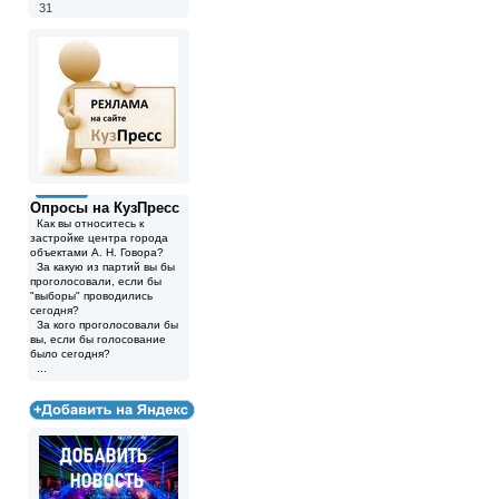
31
Опросы на КузПресс
Как вы относитесь к
застройке центра города
объектами А. Н. Говора?
За какую из партий вы бы
проголосовали, если бы
"выборы" проводились
сегодня?
За кого проголосовали бы
вы, если бы голосование
было сегодня?
...