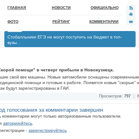
ГЛАВНАЯ
НОВОСТИ
ОФИЦИАЛЬНО
ФОТО
РЕЙТИНГ
КОММЕНТАРИИ
Стобалльники ЕГЭ не могут поступить на бюджет в топ-
вузы...
корой помощи" в четверг прибыли в Новокузнецк.
ившие свой век машины. Новые автомобили оснащены современным
дицинской помощи и готовые к работе. Появятся новые "скорые" 
как будут зарегистрированы в ГАИ.
Просмотров:
797
|
К
од голосования за комментарии завершен
ть комментарии могут только авторизованные пользователи.
те
авторизуйтесь
.
регистрации -
зарегистрируйтесь