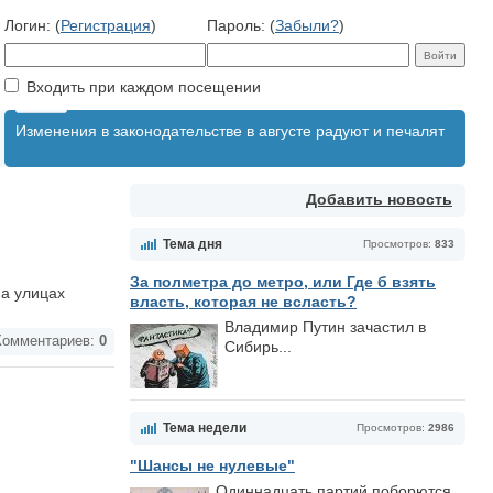
Логин: (
Регистрация
)
Пароль: (
Забыли?
)
Входить при каждом посещении
Изменения в законодательстве в августе радуют и печалят
Добавить новость
Тема дня
Просмотров:
833
За полметра до метро, или Где б взять
на улицах
власть, которая не всласть?
Владимир Путин зачастил в
омментариев:
0
Сибирь...
Тема недели
Просмотров:
2986
"Шансы не нулевые"
Одиннадцать партий поборются