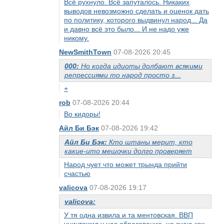
Всё рухнуло. Всё запуталось. Никаких
выводов невозможно сделать и оценок дать
по политику, которого выдвинул народ... Да
и давно всё это было... И не надо уже
никому.
NewSmithTown
07-08-2026 20:45
000:
Но когда идиоты долбают всякими
репрессиями то народ просто з...
+
rob
07-08-2026 20:44
Во кидоры!
Айл Би Бэк
07-08-2026 19:42
Айл Би Бэк:
Кто штаны мерит, кто
какие-ито мешочки долго проверяет
Народ чует что может трында прийти
счастью
valicova
07-08-2026 19:17
valicova:
У тя одна извила и та ментовская. ВВП