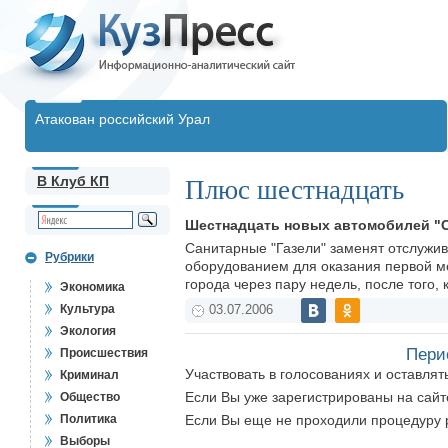
Атакован российский Урал
В Клуб КП
Плюс шестнадцать
Шестнадцать новых автомобилей "С
Санитарные "Газели" заменят отслуж
Рубрики
оборудованием для оказания первой ме
города через пару недель, после того, 
Экономика
Культура
03.07.2006
Экология
Пери
Происшествия
Участвовать в голосованиях и оставля
Криминал
Если Вы уже зарегистрированы на сай
Общество
Политика
Если Вы еще не проходили процедуру 
Выборы