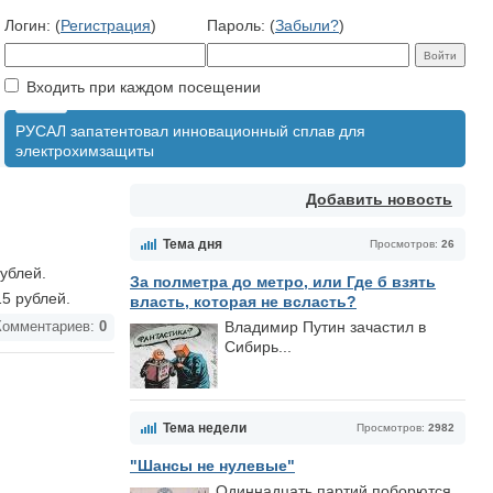
Логин: (
Регистрация
)
Пароль: (
Забыли?
)
Входить при каждом посещении
РУСАЛ запатентовал инновационный сплав для
электрохимзащиты
Добавить новость
Тема дня
Просмотров:
26
ублей.
За полметра до метро, или Где б взять
15 рублей.
власть, которая не всласть?
Владимир Путин зачастил в
омментариев:
0
Сибирь...
Тема недели
Просмотров:
2982
"Шансы не нулевые"
Одиннадцать партий поборются