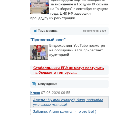
за вхождение в Госдуму IX созыва
на "выборах" в сентябре текущего
года. ЦИК РФ завершил
процедуру их регистрации.
Тема месяца
Просмотров:
8439
"Протестный рост"
Видеохостинг YouTube несмотря
на блокировки в РФ прирастает
аудиторией.
Стобалльники ЕГЭ не могут поступить
на бюджет в топ-вузы...
Обсуждения
Клещ
07-08-2026 09:55
Ameno:
Ну так голосуй, блин, задолбал
уже своим нытьём!
Забавно. А мне кажется, что это ВЫ (