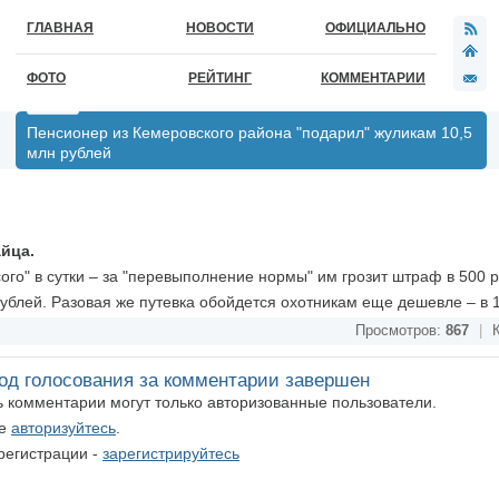
ГЛАВНАЯ
НОВОСТИ
ОФИЦИАЛЬНО
ФОТО
РЕЙТИНГ
КОММЕНТАРИИ
Пенсионер из Кемеровского района "подарил" жуликам 10,5
млн рублей
айца.
го" в сутки – за "перевыполнение нормы" им грозит штраф в 500 р
рублей. Разовая же путевка обойдется охотникам еще дешевле – в 
Просмотров:
867
|
К
од голосования за комментарии завершен
ть комментарии могут только авторизованные пользователи.
те
авторизуйтесь
.
регистрации -
зарегистрируйтесь