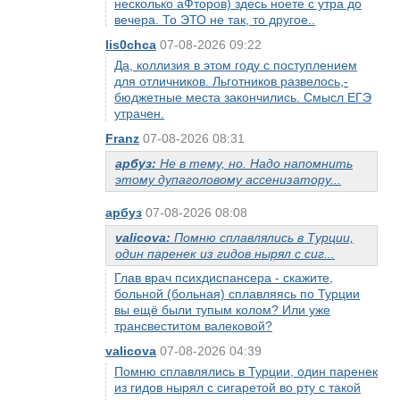
несколько аФторов) здесь ноете с утра до
вечера. То ЭТО не так, то другое..
lis0chca
07-08-2026 09:22
Да, коллизия в этом году с поступлением
для отличников. Льготников развелось,-
бюджетные места закончились. Смысл ЕГЭ
утрачен.
Franz
07-08-2026 08:31
арбуз:
Не в тему, но. Надо напомнить
этому дупаголовому ассенизатору...
арбуз
07-08-2026 08:08
valicova:
Помню сплавлялись в Турции,
один паренек из гидов нырял с сиг...
Глав врач психдиспансера - скажите,
больной (больная) сплавляясь по Турции
вы ещё были тупым колом? Или уже
трансвеститом валековой?
valicova
07-08-2026 04:39
Помню сплавлялись в Турции, один паренек
из гидов нырял с сигаретой во рту с такой