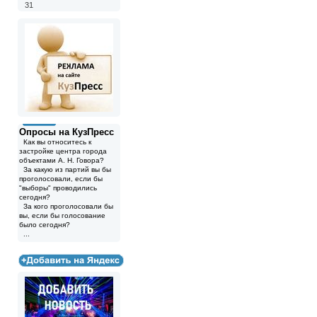
31
Опросы на КузПресс
Как вы относитесь к
застройке центра города
объектами А. Н. Говора?
За какую из партий вы бы
проголосовали, если бы
"выборы" проводились
сегодня?
За кого проголосовали бы
вы, если бы голосование
было сегодня?
...