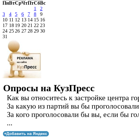
Пн
Вт
Ср
Чт
Пт
Сб
Вс
1
2
3
4
5
6
7
8
9
10
11
12
13
14
15
16
17
18
19
20
21
22
23
24
25
26
27
28
29
30
31
Опросы на КузПресс
Как вы относитесь к застройке центра го
За какую из партий вы бы проголосовали
За кого проголосовали бы вы, если бы го
...