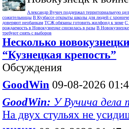
Александр Вучич поддержал территориальную це
сожительницы
В Кузбассе открыты школы для людей с хрони
доверяют необанкам
ТСЖ обязаны готовить жилфонд к зиме
С 
рождаемость в Новокузнецке снизилась в разы
В Новокузнецке
требуют снять с выборов
Несколько новокузнецки
“Кузнецкая крепость”
Обсуждения
GoodWin
09-08-2026 01:
GoodWin:
У Вучича дела 
На двух стульях не усиди