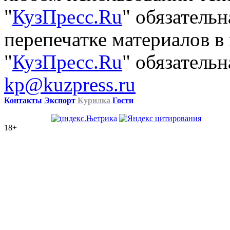
"
КузПресс.Ru
" обязатель
перепечатке материалов в
"
КузПресс.Ru
" обязательн
kp@kuzpress.ru
Контакты
Экспорт
Курилка
Гости
18+