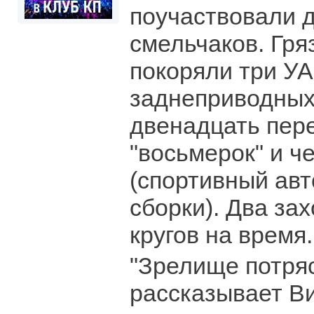
поучаствовали 
смельчаков. Гря
покоряли три УА
заднеприводных 
двенадцать пер
"восьмерок" и че
(спортивный ав
сборки). Два за
кругов на время.
"Зрелище потря
рассказывает Ви