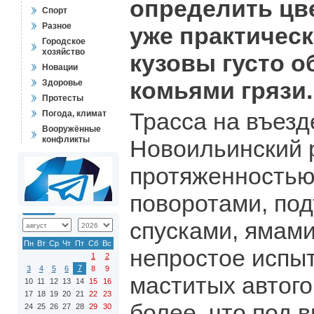
определить цв
Спорт
Разное
уже практическ
Городское
хозяйство
кузовы густо 
Новации
комьями грязи.
Здоровье
Протесты
Трасса на въезд
Погода, климат
Вооружённые
конфликты
Новоильинский 
протяженностью 
поворотами, по
спусками, ямами
Пн
Вт
Ср
Чт
Пт
Сб
Вс
непростое испы
1
2
7
3
4
5
6
8
9
маститых автог
10
11
12
13
14
15
16
17
18
19
20
21
22
23
более, что под
24
25
26
27
28
29
30