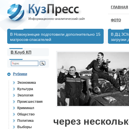
ГЛАВНАЯ
ФОТО
В Новокузнецке подготовили дополнительно 15
В ДЦ ЗСМ
матросов-спасателей
загрузки
В Клуб КП
Рубрики
Экономика
Культура
Экология
Происшествия
Криминал
Общество
через нескольк
Политика
Выборы