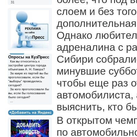
31
слоем и без того
дополнительная 
Однако любител
адреналина с ра
Сибири собрали
Опросы на КузПресс
Как вы относитесь к
застройке центра города
минувшие суббот
объектами А. Н. Говора?
За какую из партий вы бы
проголосовали, если бы
чтобы еще раз 
"выборы" проводились
сегодня?
За кого проголосовали бы
автомобилиста, 
вы, если бы голосование
было сегодня?
...
выяснить, кто б
В открытом чем
по автомобильн