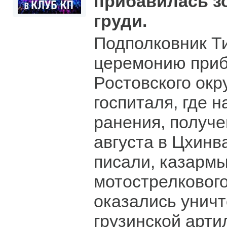
прибавилась зо
груди.
Подполковник Т
церемонию приб
Ростовского окр
госпиталя, где 
ранения, получе
августа в Цхинв
писали, казармы
мотострелковог
оказались унич
грузинской арти