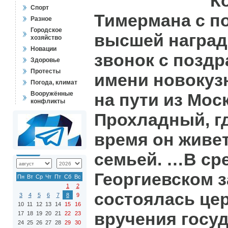
К
Спорт
Тимермана с п
Разное
Городское
высшей наград
хозяйство
Новации
звонок с позд
Здоровье
Протесты
имени новокузн
Погода, климат
Вооружённые
на пути из Мос
конфликты
Прохладный, г
время он живет
семьей. …В сре
Георгиевском 
Пн
Вт
Ср
Чт
Пт
Сб
Вс
1
2
состоялась це
3
4
5
6
7
8
9
10
11
12
13
14
15
16
вручения госу
17
18
19
20
21
22
23
24
25
26
27
28
29
30