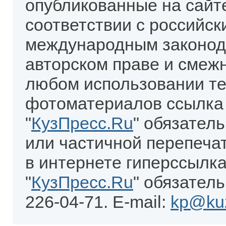
опубликованные на сайт
соответствии с российск
международным законод
авторском праве и смеж
любом использовании те
фотоматериалов ссылка
"
КузПресс.Ru
" обязател
или частичной перепеча
в интернете гиперссылка
"
КузПресс.Ru
" обязатель
226-04-71. E-mail:
kp@kuz