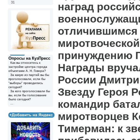
31
наград россий
военнослужащ
отличившимся 
миротвоческой
принуждению Г
Опросы на КузПресс
Как вы относитесь к
Награды вруча
застройке центра города
объектами А. Н. Говора?
За какую из партий вы бы
России Дмитри
проголосовали, если бы
"выборы" проводились
сегодня?
Звезду Героя Р
За кого проголосовали бы
вы, если бы голосование
было сегодня?
командир бата
...
миротворцев К
Тимерман: к зв