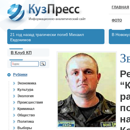
ГЛАВНАЯ
ФОТО
21 год назад трагически погиб Михаил
В Новоку
Евдокимов
В Клуб КП
З
Р
Рубрики
“
Экономика
Культура
р
Экология
Происшествия
п
Криминал
Общество
н
Политика
Выборы