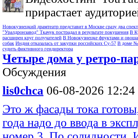
прирастает аудиторие
Новокузнецкий драмтеатр представит в Москве сразу два спек
"Уралдронзавод" Ткачук пострадал в результате покушения
В К
расширен круг получателей
В Новокузнецке фруктами и овощ
собак
Индия отказалась от закупки российских Су-57
В доме №
судить фиктивного гендиректора
Четыре дома у ретро-па
Обсуждения
lis0chca
06-08-2026 12:24
Это ж фасады тока готовы,
года надо до ввода в экс
номер 3. По солидности. 