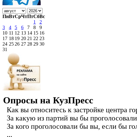
Пн
Вт
Ср
Чт
Пт
Сб
Вс
1
2
3
4
5
6
7
8
9
10
11
12
13
14
15
16
17
18
19
20
21
22
23
24
25
26
27
28
29
30
31
Опросы на КузПресс
Как вы относитесь к застройке центра го
За какую из партий вы бы проголосовали
За кого проголосовали бы вы, если бы го
...