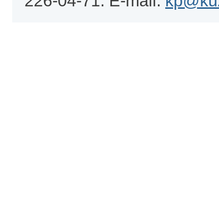
226-04-71. E-mail:
kp@kuz