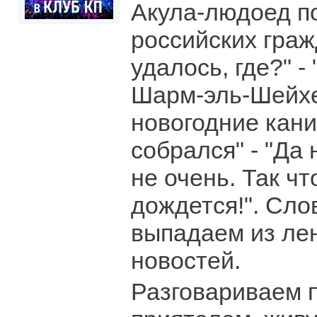
Акула-людоед п
российских гражд
удалось, где?" -
Шарм-эль-Шейхе
новогодние кани
собрался" - "Да 
не очень. Так чт
дождется!". Сло
выпадаем из ле
новостей.
Разговариваем п