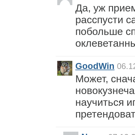
Да, уж прие
расспусти с
побольше сп
оклеветанны
GoodWin
06.1
Может, снач
новокузнеча
научиться иг
претендова