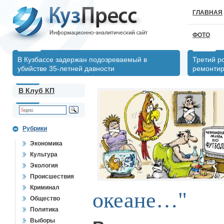
ГЛАВНАЯ
ФОТО
В Кузбассе задержан подозреваемый в
Третий р
убийстве 35-летней давности
ремонтир
В Клуб КП
Рубрики
Экономика
Культура
Экология
Происшествия
Криминал
океане…"
Общество
Политика
Выборы