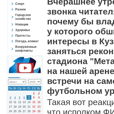
Вчерашнее утр
Спорт
звонка читател
Разное
Городское
почему бы вла
хозяйство
Новации
у которого об
Здоровье
Протесты
интересы в Куз
Погода, климат
Вооружённые
заняться реко
конфликты
стадиона "Мета
на нашей арен
встречи на са
футбольном у
Пн
Вт
Ср
Чт
Пт
Сб
Вс
1
2
7
3
4
5
6
8
9
Такая вот реакц
10
11
12
13
14
15
16
17
18
19
20
21
22
23
что исполком Ф
24
25
26
27
28
29
30