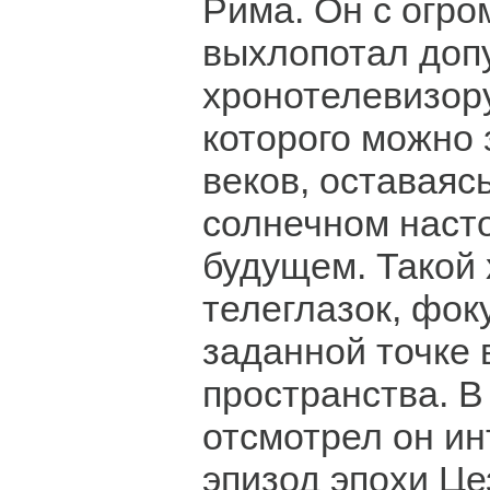
Рима. Он с огр
выхлопотал допу
хронотелевизор
которого можно 
веков, оставаяс
солнечном насто
будущем. Такой
телеглазок, фо
заданной точке 
пространства. В
отсмотрел он и
эпизод эпохи Це