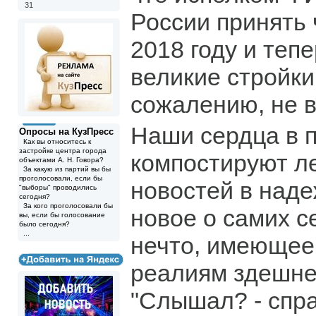
31
России принять 
2018 году и теп
великие стройки
сожалению, не в
Наши сердца в 
Опросы на КузПресс
Как вы относитесь к
застройке центра города
компостируют л
объектами А. Н. Говора?
За какую из партий вы бы
проголосовали, если бы
новостей в наде
"выборы" проводились
сегодня?
За кого проголосовали бы
новое о самих с
вы, если бы голосование
было сегодня?
...
нечто, имеющее
реалиям здешне
"Слышал? - спра