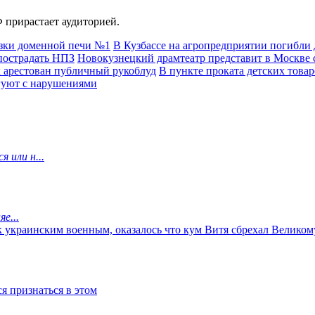
 прирастает аудиторией.
зки доменной печи №1
В Кузбассе на агропредприятии погибли 
пострадать НПЗ
Новокузнецкий драмтеатр представит в Москве с
к арестован публичный рукоблуд
В пункте проката детских това
гуют с нарушениями
 или н...
е...
к украинским военным, оказалось что кум Витя сбрехал Великому
я признаться в этом