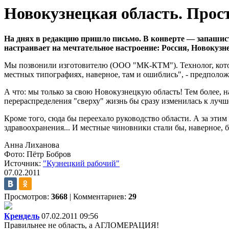
Новокузнецкая область. Прост
На днях в редакцию пришло письмо. В конверте — запашист
настраивает на мечтательное настроение: Россия,
Новокузне
Мы позвонили изготовителю (ООО "МК-КТМ"). Технолог, котора
местных типографиях, наверное, там и ошиблись", - предполож
А что: мы только за свою Новокузнецкую область! Тем более,
перераспределения "сверху" жизнь бы сразу изменилась к лучш
Кроме того, сюда бы переехало руководство области. А за эти
здравоохранения... И местные чиновники стали бы, наверное, 
Анна Лиханова
Фото: Пётр Бобров
Источник:
"Кузнецкий рабочий"
07.02.2011
Просмотров:
3668
|
Комментариев:
29
Крендель
07.02.2011 09:56
Правильнее не область, а АГЛОМЕРАЦИЯ!