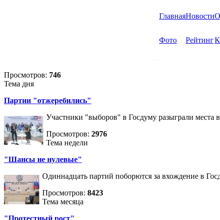
Главная
Новости
О
Фото
Рейтинг
К
Просмотров:
746
Тема дня
Партии "отжеребились"
Участники "выборов" в Госдуму разыграли места 
Просмотров:
2976
Тема недели
"Шансы не нулевые"
Одиннадцать партий поборются за вхождение в Госд
Просмотров:
8423
Тема месяца
"Протестный рост"