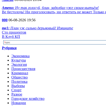
Ameno:
Ну так голосуй, блин, задолбал уже своим нытьём!
Ве бестолочь! Ни проголосовать, ни ответить не может Только
000
06-08-2026 19:56
me1:
План уж сильно дерьмовый! Извините
Сто процентов
В Клуб КП
Рубрики
Экономика
Культура
Экология
Происшествия
Криминал
Общество
Политика
Выборы
Спорт
Разное
Городское хозяйство
Новации