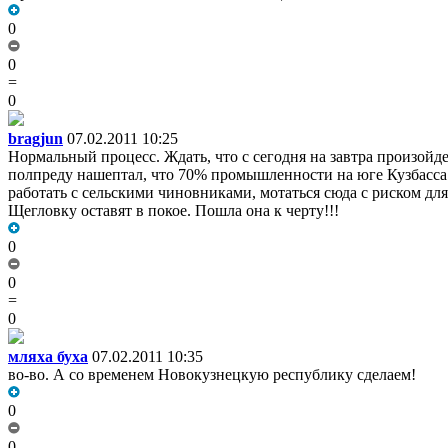
0
0
=
0
bragjun
07.02.2011 10:25
Нормальный процесс. Ждать, что с сегодня на завтра произойд
полпреду нашептал, что 70% промышленности на юге Кузбасса. 
работать с сельскими чиновниками, мотаться сюда с риском для
Щегловку оставят в покое. Пошла она к черту!!!
0
0
=
0
мляха буха
07.02.2011 10:35
во-во. А со временем Новокузнецкую республику сделаем!
0
0