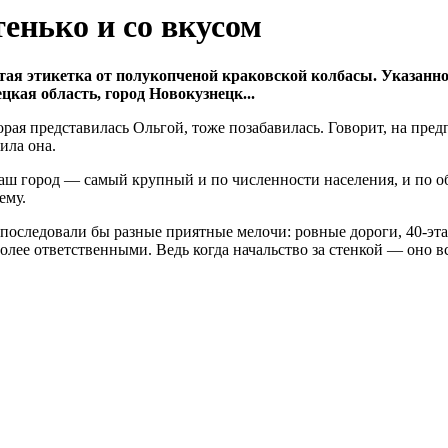
енько и со вкусом
ая этикетка от полукопченой краковской колбасы. Указанно
цкая область
, город Новокузнецк...
я представилась Ольгой, тоже позабавилась. Говорит, на предп
ила она.
 наш город — самый крупный и по численности населения, и по 
ему.
м последовали бы разные приятные мелочи: ровные дороги, 40-э
более ответственными. Ведь когда начальство за стенкой — оно 