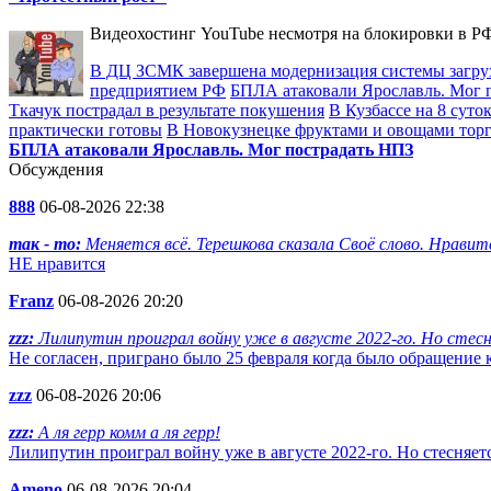
Видеохостинг YouTube несмотря на блокировки в РФ
В ДЦ ЗСМК завершена модернизация системы загру
предприятием РФ
БПЛА атаковали Ярославль. Мог 
Ткачук пострадал в результате покушения
В Кузбассе на 8 суто
практически готовы
В Новокузнецке фруктами и овощами тор
БПЛА атаковали Ярославль. Мог пострадать НПЗ
Обсуждения
888
06-08-2026 22:38
так - то:
Меняется всё. Терешкова сказала Своё слово. Нравится
НЕ нравится
Franz
06-08-2026 20:20
zzz:
Лилипутин проиграл войну уже в августе 2022-го. Но стесня
Не согласен, приграно было 25 февраля когда было обращение 
zzz
06-08-2026 20:06
zzz:
А ля герр комм а ля герр!
Лилипутин проиграл войну уже в августе 2022-го. Но стесняетс
Ameno
06-08-2026 20:04