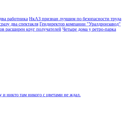
два работника
НкАЗ признан лучшим по безопасности труда
разу два спектакля
Гендиректор компании "Уралдронзавод"
ров расширен круг получателей
Четыре дома у ретро-парка
 и никто там никого с цветами не ждал.