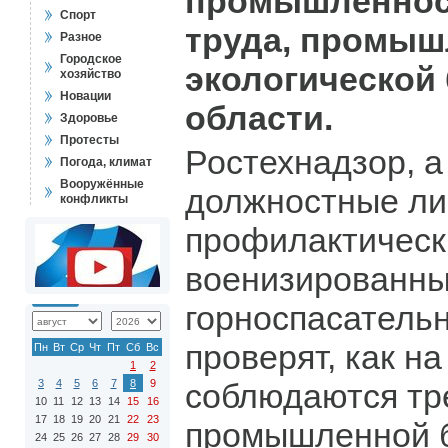
промышленност
Спорт
труда, промыш
Разное
Городское
экологической 
хозяйство
Новации
области.
Здоровье
Протесты
Ростехнадзор, а
Погода, климат
Вооружённые
должностные ли
конфликты
профилактическ
военизированн
горноспасатель
проверят, как н
Пн
Вт
Ср
Чт
Пт
Сб
Вс
1
2
3
4
5
6
7
8
9
соблюдаются тр
10
11
12
13
14
15
16
17
18
19
20
21
22
23
промышленной б
24
25
26
27
28
29
30