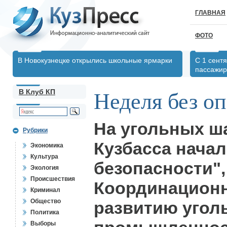
ГЛАВНАЯ
ФОТО
В Новокузнецке открылись школьные ярмарки
С 1 сент
пассажир
В Клуб КП
Неделя без о
На угольных ша
Рубрики
Кузбасса начал
Экономика
Культура
безопасности"
Экология
Происшествия
Координацион
Криминал
Общество
развитию угол
Политика
Выборы