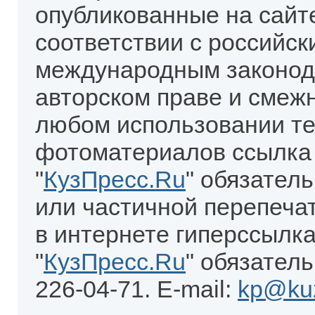
опубликованные на сайт
соответствии с российск
международным законод
авторском праве и смеж
любом использовании те
фотоматериалов ссылка
"
КузПресс.Ru
" обязател
или частичной перепеча
в интернете гиперссылка
"
КузПресс.Ru
" обязатель
226-04-71. E-mail:
kp@kuz