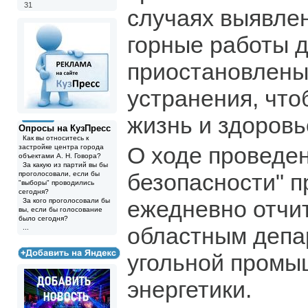
31
случаях выявле
горные работы 
приостановлены 
устранения, что
жизнь и здоровь
Опросы на КузПресс
Как вы относитесь к
О ходе проведе
застройке центра города
объектами А. Н. Говора?
За какую из партий вы бы
безопасности" п
проголосовали, если бы
"выборы" проводились
сегодня?
ежедневно отчи
За кого проголосовали бы
вы, если бы голосование
было сегодня?
областным депа
...
угольной промы
энергетики.