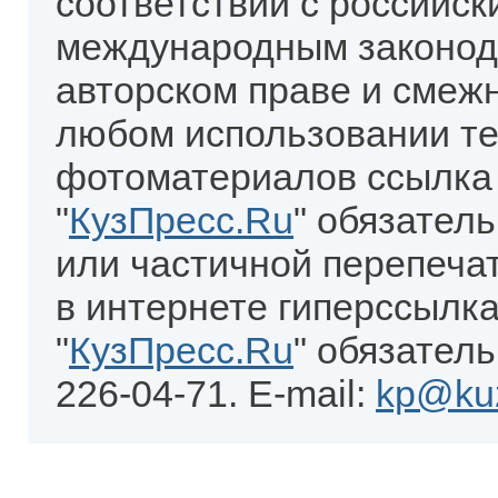
соответствии с российск
международным законод
авторском праве и смеж
любом использовании те
фотоматериалов ссылка
"
КузПресс.Ru
" обязател
или частичной перепеча
в интернете гиперссылка
"
КузПресс.Ru
" обязатель
226-04-71. E-mail:
kp@kuz