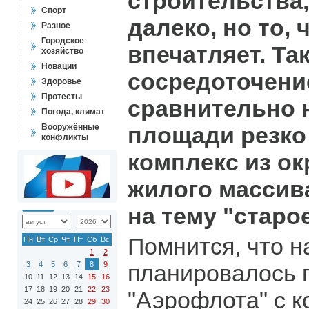
строительства,
Спорт
далеко, но то, 
Разное
Городское
впечатляет. Та
хозяйство
Новации
сосредоточени
Здоровье
Протесты
сравнительно
Погода, климат
Вооружённые
площади резко
конфликты
комплекс из о
жилого массив
на тему "старое
Помнится, что н
Пн
Вт
Ср
Чт
Пт
Сб
Вс
1
2
3
4
5
6
7
8
9
планировалось 
10
11
12
13
14
15
16
17
18
19
20
21
22
23
"Аэрофлота" с 
24
25
26
27
28
29
30