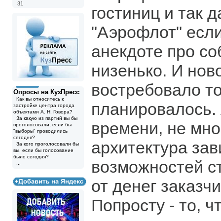
31
гостиниц и так 
"Аэрофлот" если 
анекдоте про со
низенько. И нов
востребовало то
Опросы на КузПресс
Как вы относитесь к
планировалось. 
застройке центра города
объектами А. Н. Говора?
За какую из партий вы бы
времени, не мно
проголосовали, если бы
"выборы" проводились
сегодня?
архитектура зав
За кого проголосовали бы
вы, если бы голосование
было сегодня?
возможностей ст
...
от денег заказчи
Попросту - то, ч