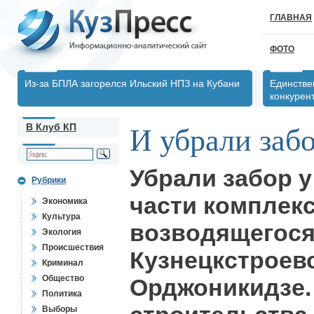
ГЛАВНАЯ
ФОТО
Из-за БПЛА загорелся Ильский НПЗ на Кубани
Единстве
конкурен
В Клуб КП
И убрали заб
Убрали забор 
Рубрики
части комплекс
Экономика
Культура
возводящегося
Экология
Происшествия
Кузнецкстроевс
Криминал
Общество
Орджоникидзе.
Политика
Выборы