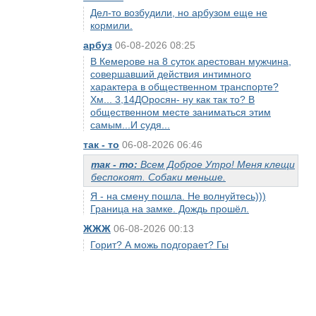
Дел-то возбудили, но арбузом еще не
кормили.
арбуз
06-08-2026 08:25
В Кемерове на 8 суток арестован мужчина,
совершавший действия интимного
характера в общественном транспорте?
Хм... 3,14ДОросян- ну как так то? В
общественном месте заниматься этим
самым...И судя...
так - то
06-08-2026 06:46
так - то:
Всем Доброе Утро! Меня клещи
беспокоят. Собаки меньше.
Я - на смену пошла. Не волнуйтесь)))
Граница на замке. Дождь прошёл.
ЖЖЖ
06-08-2026 00:13
Горит? А можь подгорает? Гы