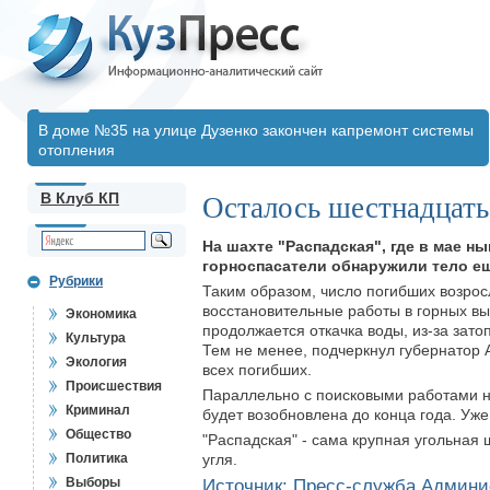
В доме №35 на улице Дузенко закончен капремонт системы
отопления
В Клуб КП
Осталось шестнадцать
На шахте "Распадская", где в мае н
горноспасатели обнаружили тело ещ
Рубрики
Таким образом, число погибших возросл
восстановительные работы в горных вы
Экономика
продолжается откачка воды, из-за зат
Культура
Тем не менее, подчеркнул губернатор А
Экология
всех погибших.
Происшествия
Параллельно с поисковыми работами на
Криминал
будет возобновлена до конца года. Уже
Общество
"Распадская" - сама крупная угольная
Политика
угля.
Выборы
Источник:
Пресс-служба Админи