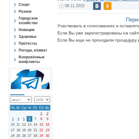
Спорт
08.11.2010
Разное
Городское
Пери
хозяйство
Участвовать в голосованиях и оставля
Новации
Если Вы уже зарегистрированы на сай
Здоровье
Если Вы еще не проходили процедуру 
Протесты
Погода, климат
Вооружённые
конфликты
Пн
Вт
Ср
Чт
Пт
Сб
Вс
1
2
6
3
4
5
7
8
9
10
11
12
13
14
15
16
17
18
19
20
21
22
23
24
25
26
27
28
29
30