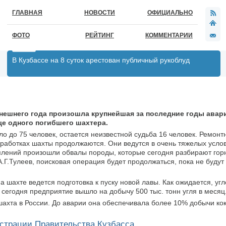
ГЛАВНАЯ
НОВОСТИ
ОФИЦИАЛЬНО
ФОТО
РЕЙТИНГ
КОММЕНТАРИИ
В Кузбассе на 8 суток арестован публичный рукоблуд
ынешнего года произошла крупнейшая за последние годы авар
е одного погибшего шахтера.
о до 75 человек, остается неизвестной судьба 16 человек. Ремонт
работках шахты продолжаются. Они ведутся в очень тяжелых услов
оплений произошли обвалы породы, которые сегодня разбирают гор
.Г.Тулеев, поисковая операция будет продолжаться, пока не будут
 шахте ведется подготовка к пуску новой лавы. Как ожидается, уг
 сегодня предприятие вышло на добычу 500 тыс. тонн угля в месяц
 шахта в России. До аварии она обеспечивала более 10% добычи к
страции Правительства Кузбасса