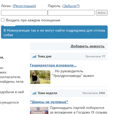
Логин: (
Регистрация
)
Пароль: (
Забыли?
)
Входить при каждом посещении
В Новокузнецке так и не могут найти подрядчика для отлова
собак
Добавить новость
Тема дня
Просмотров:
77
ия,
Гендиректора взорвали...
но-
...Но руководитель
иях:
"Уралдронзавода" выжил.
носпасатели.
 найдены тела
ледобыча в ней
Тема недели
Просмотров:
2966
.
"Шансы не нулевые"
оксующегося
Одиннадцать партий поборются
за вхождение в Госдуму IX созыва