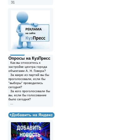
31
Опросы на КузПресс
Как вы относитесь к
застройке центра города
объектами А. Н. Говора?
За какую из партий вы бы
проголосовали, если бы
"выборы" проводились
сегодня?
За кого проголосовали бы
вы, если бы голосование
было сегодня?
...