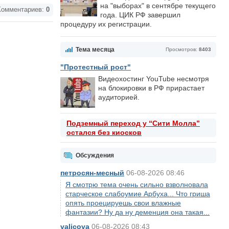
на "выборах" в сентябре текущего
омментариев:
0
года. ЦИК РФ завершил
процедуру их регистрации.
Тема месяца
Просмотров:
8403
"Протестный рост"
Видеохостинг YouTube несмотря
на блокировки в РФ прирастает
аудиторией.
Подземный переход у “Сити Молла”
остался без киосков
Обсуждения
петросян-месный
06-08-2026 08:46
Я смотрю тема очень сильно взволновала
старческое слабоумие Арбуха... Что гриша
опять проецируешь свои влажные
фантазии? Ну да ну деменция она такая...
valicova
06-08-2026 08:43