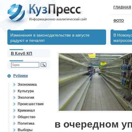
ГЛАВНАЯ
ФОТО
Изменения в законодательстве в августе
В Новоку
радуют и печалят
матросов
В Клуб КП
Рубрики
Экономика
Культура
Экология
Происшествия
Криминал
Общество
в очередном у
Политика
Выборы