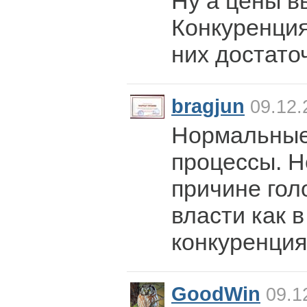
Ну а цены в
Конкуренция
них достато
bragjun
09.12.
Нормальные
процессы. Н
причине гол
власти как в
конкуренция
GoodWin
09.1