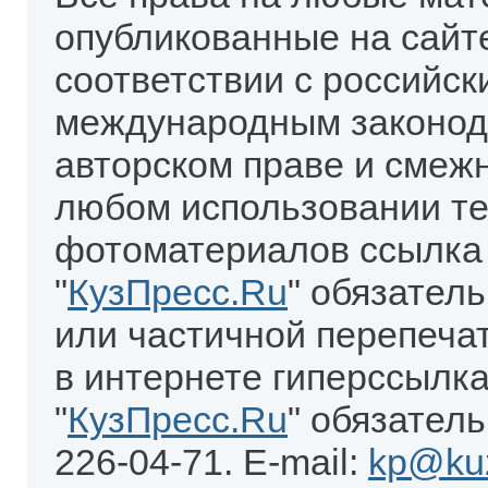
опубликованные на сайт
соответствии с российск
международным законод
авторском праве и смеж
любом использовании те
фотоматериалов ссылка
"
КузПресс.Ru
" обязател
или частичной перепеча
в интернете гиперссылка
"
КузПресс.Ru
" обязатель
226-04-71. E-mail:
kp@kuz