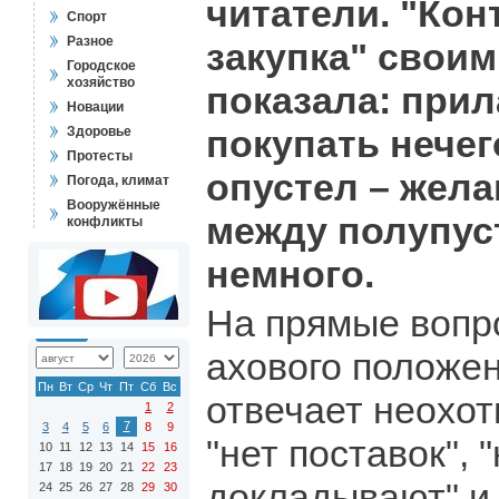
читатели. "Ко
Спорт
Разное
закупка" свои
Городское
хозяйство
показала: прил
Новации
покупать нечег
Здоровье
Протесты
опустел – жел
Погода, климат
Вооружённые
между полупус
конфликты
немного.
На прямые вопр
ахового положе
Пн
Вт
Ср
Чт
Пт
Сб
Вс
отвечает неохот
1
2
7
3
4
5
6
8
9
"нет поставок", 
10
11
12
13
14
15
16
17
18
19
20
21
22
23
докладывают" и 
24
25
26
27
28
29
30