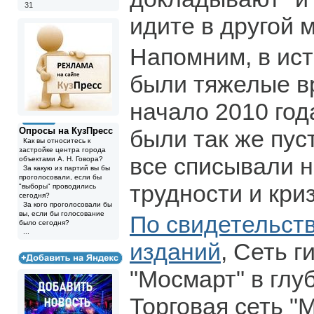
31
идите в другой м
Напомним, в ис
были тяжелые в
начало 2010 год
Опросы на КузПресс
были так же пус
Как вы относитесь к
застройке центра города
все списывали 
объектами А. Н. Говора?
За какую из партий вы бы
проголосовали, если бы
трудности и кр
"выборы" проводились
сегодня?
За кого проголосовали бы
вы, если бы голосование
По свидетельст
было сегодня?
...
изданий
, Сеть 
"Мосмарт" в глу
Торговая сеть "