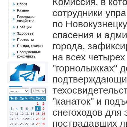
Комиссия, в ко
Спорт
сотрудники упра
Разное
Городское
по Новокузнецк
хозяйство
Новации
спасения и адм
Здоровье
Протесты
города, зафикс
Погода, климат
Вооружённые
на всех четырех
конфликты
"горнолыжках" д
подтверждающи
техосвидетельс
"канаток" и под
Пн
Вт
Ср
Чт
Пт
Сб
Вс
1
2
3
4
5
6
7
8
9
снегоходов для 
10
11
12
13
14
15
16
17
18
19
20
21
22
23
пострадавших л
24
25
26
27
28
29
30