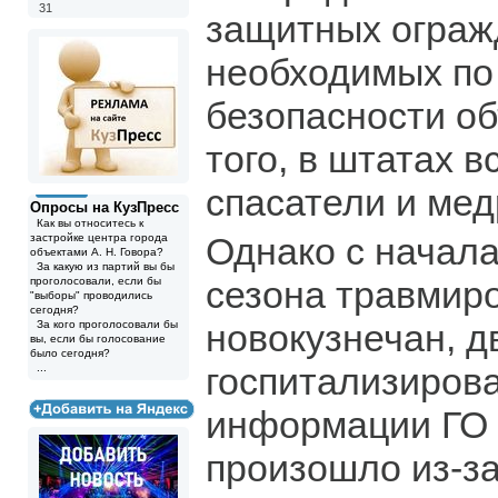
31
защитных ограж
необходимых по
безопасности об
того, в штатах в
спасатели и мед
Опросы на КузПресс
Как вы относитесь к
Однако с начал
застройке центра города
объектами А. Н. Говора?
За какую из партий вы бы
сезона травмир
проголосовали, если бы
"выборы" проводились
сегодня?
новокузнечан, д
За кого проголосовали бы
вы, если бы голосование
было сегодня?
госпитализиров
...
информации ГО 
произошло из-з