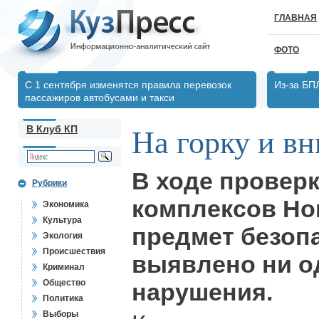
ГЛАВНАЯ
ФОТО
С 1 сентября изменятся правила перевозок
Из-за БП
пассажиров автобусами и такси
В Клуб КП
На горку и вн
В ходе провер
Рубрики
комплексов Но
Экономика
Культура
предмет безоп
Экология
Происшествия
выявлено ни о
Криминал
Общество
нарушения.
Политика
Выборы