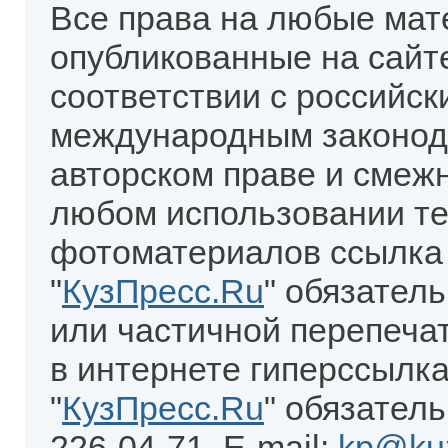
Все права на любые мат
опубликованные на сайт
соответствии с российск
международным законод
авторском праве и смеж
любом использовании те
фотоматериалов ссылка
"
КузПресс.Ru
" обязател
или частичной перепеча
в интернете гиперссылка
"
КузПресс.Ru
" обязатель
226-04-71. E-mail:
kp@kuz