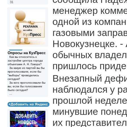
31
менеджер комме
одной из компа
газовыми запра
Новокузнецке. - 
обычных владель
Опросы на КузПресс
Как вы относитесь к
застройке центра города
пришлось приде
объектами А. Н. Говора?
За какую из партий вы бы
проголосовали, если бы
Внезапный дефи
"выборы" проводились
сегодня?
За кого проголосовали бы
наблюдался у р
вы, если бы голосование
было сегодня?
...
прошлой неделе,
минувшие понеде
их представите