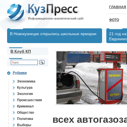
ГЛАВНАЯ
ФОТО
В Новокузнецке открылись школьные ярмарки
21 год н
Евдоким
В Клуб КП
Рубрики
Экономика
Культура
Экология
Происшествия
Криминал
Общество
всех автогазо
Политика
Выборы