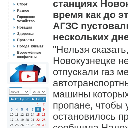
станциях Новок
Спорт
Разное
время как до э
Городское
хозяйство
АГЗС пустовал
Новации
нескольких дне
Здоровье
Протесты
"Нельзя сказать
Погода, климат
Вооружённые
конфликты
Новокузнецке н
отпускали газ м
автотранспортн
машины которых
Пн
Вт
Ср
Чт
Пт
Сб
Вс
пропане, чтобы 
1
2
3
4
5
6
7
8
9
остановилось пр
10
11
12
13
14
15
16
17
18
19
20
21
22
23
сообщила Надеж
24
25
26
27
28
29
30