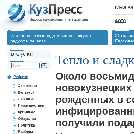
ГЛАВНАЯ
ФОТО
Изменения в законодательстве в августе
21 год н
радуют и печалят
Евдоким
В Клуб КП
Тепло и слад
Около восьмид
Рубрики
новокузнецких 
Экономика
Культура
рожденных в с
Экология
Происшествия
инфицированн
Криминал
Общество
получили пода
Политика
Выборы