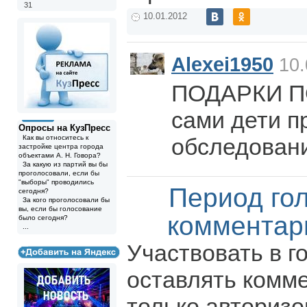
31
10.01.2012
Alexei1950
10.
ПОДАРКИ П
сами дети п
Опросы на КузПресс
Как вы относитесь к
обследован
застройке центра города
объектами А. Н. Говора?
За какую из партий вы бы
проголосовали, если бы
"выборы" проводились
Период го
сегодня?
За кого проголосовали бы
вы, если бы голосование
комментар
было сегодня?
...
Участвовать в г
оставлять комм
только авториз