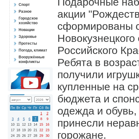
Подарочные наб
Спорт
акции "Рождеств
Разное
Городское
сформированы 
хозяйство
Новации
Новокузнецкого
Здоровье
Протесты
Российского Кра
Погода, климат
Вооружённые
Ребята в возрас
конфликты
получили игрушк
купленные на ср
бюджета и спонс
одежда и обувь,
Пн
Вт
Ср
Чт
Пт
Сб
Вс
1
2
7
3
4
5
6
8
9
принесли нера
10
11
12
13
14
15
16
17
18
19
20
21
22
23
горожане.
24
25
26
27
28
29
30