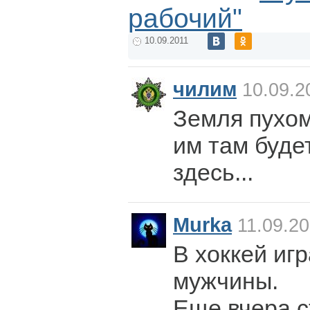
рабочий"
10.09.2011
чилим
10.09.2
Земля пухом
им там буде
здесь...
Murka
11.09.20
В хоккей иг
мужчины.
Еще вчера с