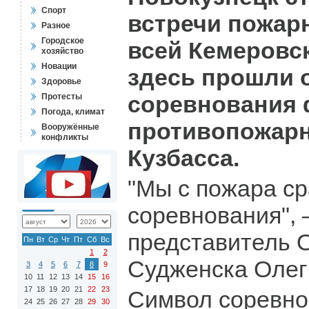
Спорт
встречи пожар
Разное
Городское
всей Кемеровск
хозяйство
Новации
здесь прошли 
Здоровье
соревнования
Протесты
Погода, климат
противопожар
Вооружённые
конфликты
Кузбасса.
"Мы с пожара ср
соревнования", 
представитель 
Пн
Вт
Ср
Чт
Пт
Сб
Вс
1
2
Судженска Олег
3
4
5
6
7
8
9
10
11
12
13
14
15
16
17
18
19
20
21
22
23
Символ соревно
24
25
26
27
28
29
30