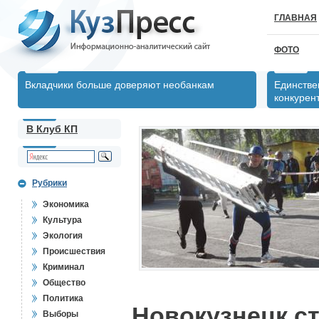
ГЛАВНАЯ
ФОТО
Вкладчики больше доверяют необанкам
Единстве
конкурен
В Клуб КП
Рубрики
Экономика
Культура
Экология
Происшествия
Криминал
Общество
Политика
Новокузнецк с
Выборы