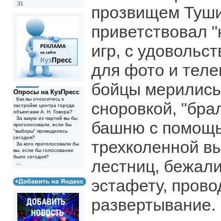
31
прозвищем Туш
приветствовал "
игр, с удовольс
для фото и тел
бойцы мерились
Опросы на КузПресс
Как вы относитесь к
сноровкой, "бра
застройке центра города
объектами А. Н. Говора?
За какую из партий вы бы
башню с помощ
проголосовали, если бы
"выборы" проводились
сегодня?
трехколенной в
За кого проголосовали бы
вы, если бы голосование
было сегодня?
лестниц, бежал
...
эстафету, прово
развертывание. 