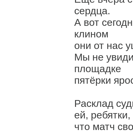
сердца.
А вот сегод
клином
они от нас 
Мы не увид
площадке
пятёрки яро
Расклад су
ей, ребятки,
что матч св