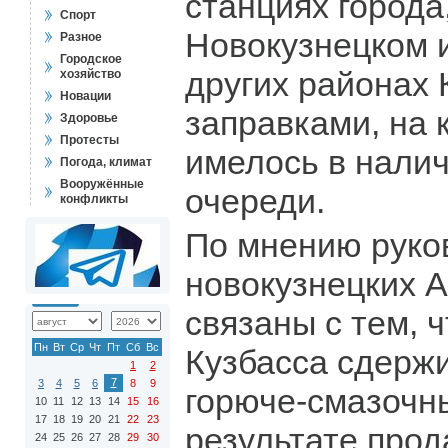
станциях города,
Спорт
Новокузнецком 
Разное
Городское
других районах 
хозяйство
Новации
заправками, на 
Здоровье
Протесты
имелось в нали
Погода, климат
Вооружённые
очереди.
конфликты
По мнению руко
новокузнецких 
связаны с тем, 
Пн
Вт
Ср
Чт
Пт
Сб
Вс
Кузбасса сдерж
1
2
7
3
4
5
6
8
9
горюче-смазочн
10
11
12
13
14
15
16
17
18
19
20
21
22
23
результате про
24
25
26
27
28
29
30