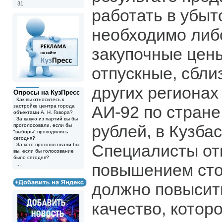
31
работать в убыто
необходимо либ
закупочные цены
отпускные, сбли
других регионах
Опросы на КузПресс
Как вы относитесь к
АИ-92 по стране
застройке центра города
объектами А. Н. Говора?
За какую из партий вы бы
рублей, в Кузбас
проголосовали, если бы
"выборы" проводились
сегодня?
Специалисты отм
За кого проголосовали бы
вы, если бы голосование
было сегодня?
повышением сто
...
должно повысить
качество, котор