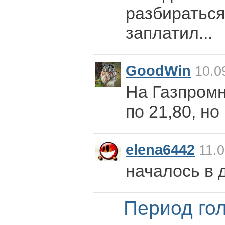
разбираться,
заплатил...
GoodWin
10.0
На Газпром
по 21,80, но
elena6442
11.0
началось в 
Период го