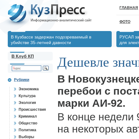
ГЛАВНАЯ
ФОТО
В Кузбассе задержан подозреваемый в
РУСАЛ за
убийстве 35-летней давности
для элек
В Клуб КП
Дешевле знач
В Новокузнецк
Рубрики
перебои с пос
Экономика
Культура
марки АИ-92.
Экология
Происшествия
В конце недели 
Криминал
Общество
на некоторых а
Политика
Выборы