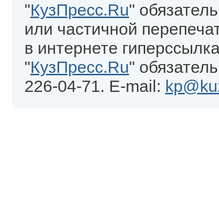
"
КузПресс.Ru
" обязател
или частичной перепеча
в интернете гиперссылка
"
КузПресс.Ru
" обязатель
226-04-71. E-mail:
kp@kuz