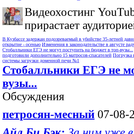
Видеохостинг YouTub
прирастает аудиторие
В Кузбассе задержан подозреваемый в убийстве 35-летней дав
открытие - осенью
Изменения в законодательстве в августе рад
Стобалльники ЕГЭ не могут поступить на бюджет в топ-вузы...
подготовили дополнительно 15 матросов-спасателей
Погрузка 
системы загрузки доменной печи №1
Стобалльники ЕГЭ не мо
вузы...
Обсуждения
петросян-месный
07-08-2
Айл Би Бэк:
За ним уже 