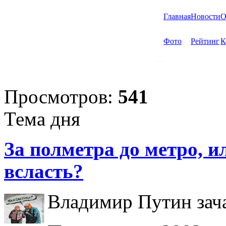
Главная
Новости
О
Фото
Рейтинг
К
Просмотров:
541
Тема дня
За полметра до метро, ил
всласть?
Владимир Путин зача