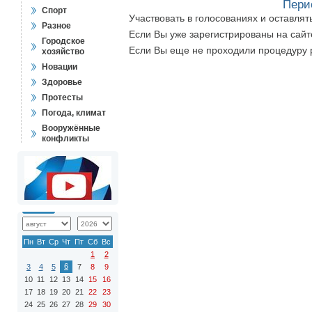
Пери
Спорт
Участвовать в голосованиях и оставля
Разное
Если Вы уже зарегистрированы на сай
Городское
Если Вы еще не проходили процедуру 
хозяйство
Новации
Здоровье
Протесты
Погода, климат
Вооружённые
конфликты
Пн
Вт
Ср
Чт
Пт
Сб
Вс
1
2
6
3
4
5
7
8
9
10
11
12
13
14
15
16
17
18
19
20
21
22
23
24
25
26
27
28
29
30