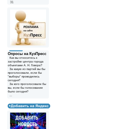
31
Опросы на КузПресс
Как вы относитесь к
застройке центра города
объектами А. Н. Говора?
За какую из партий вы бы
проголосовали, если бы
"выборы" проводились
сегодня?
За кого проголосовали бы
вы, если бы голосование
было сегодня?
...