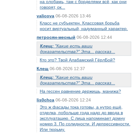
на олобамь, там с борделями всё, как они
говорят, ок...
valicova
06-08-2026 13:46
Класс не субъектен. Классовая борьба
носит виртуальный, надуманный характер.
петросян-месный
06-08-2026 12:44
Клещ:
"Какие есть ваши
доказательства?" Эта... рассказ...
Кто это? Твой Алабамский ГёрлБой?
Клещ
06-08-2026 12:37
Клещ:
"Какие есть ваши
доказательства?" Эта... рассказ...
На гессен равнение держишь, манижа?
lis0chca
06-08-2026 12:24
Это ж фасады тока готовы, а нутро ещё,
отделка, побольше года надо до ввода в
эксплуатацию. С лица напоминает домну
номер 3. По солидности. И депрессивности.
Или тюрьму.