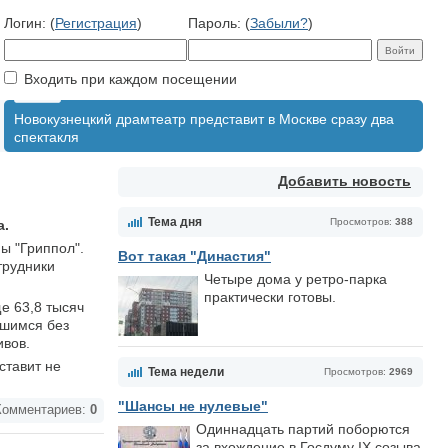
Логин: (
Регистрация
)
Пароль: (
Забыли?
)
Входить при каждом посещении
Новокузнецкий драмтеатр представит в Москве сразу два
спектакля
Добавить новость
Тема дня
Просмотров:
388
а.
ы "Гриппол".
Вот такая "Династия"
трудники
Четыре дома у ретро-парка
практически готовы.
е 63,8 тысяч
вшимся без
ивов.
ставит не
Тема недели
Просмотров:
2969
"Шансы не нулевые"
омментариев:
0
Одиннадцать партий поборются
за вхождение в Госдуму IX созыва