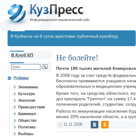
В Кузбассе на 8 суток арестован публичный рукоблуд
В Клуб КП
Не болейте!
Почти 190 тысяч жителей Кемеровск
В 2008 году за счет средств федеральн
Рубрики
Бесплатно прививаются учащиеся нача
образовательных и медицинских учрежд
Экономика
Кроме того, на средства областного, 
Культура
доз препарата "Гриппол" на сумму 17,
Экология
попечения родителей, студентам, сотр
Происшествия
Работа по иммунизации населения будет
Криминал
менее 20% населения области, а в гру
Общество
11.11.2008
Политика
Выборы