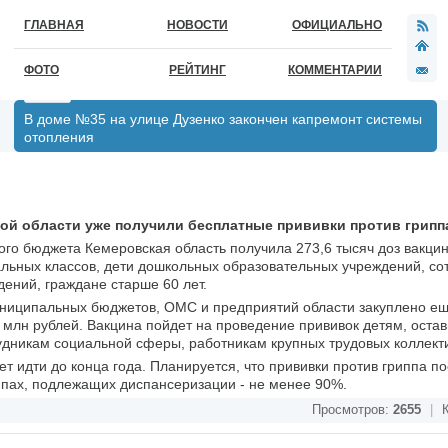
ГЛАВНАЯ
НОВОСТИ
ОФИЦИАЛЬНО
ФОТО
РЕЙТИНГ
КОММЕНТАРИИ
В доме №35 на улице Дузенко закончен капремонт системы
отопления
ой области уже получили бесплатные прививки против грипп
ого бюджета Кемеровская область получила 273,6 тысяч доз вакцин
льных классов, дети дошкольных образовательных учреждений, со
ений, граждане старше 60 лет.
муниципальных бюджетов, ОМС и предприятий области закуплено ещ
4 млн рублей. Вакцина пойдет на проведение прививок детям, оста
удникам социальной сферы, работникам крупных трудовых коллект
 идти до конца года. Планируется, что прививки против гриппа по
ппах, подлежащих диспансеризации - не менее 90%.
Просмотров:
2655
|
К