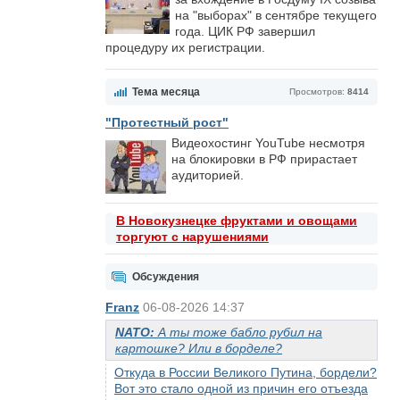
на "выборах" в сентябре текущего
года. ЦИК РФ завершил
процедуру их регистрации.
Тема месяца
Просмотров:
8414
"Протестный рост"
Видеохостинг YouTube несмотря
на блокировки в РФ прирастает
аудиторией.
В Новокузнецке фруктами и овощами
торгуют с нарушениями
Обсуждения
Franz
06-08-2026 14:37
NATO:
А ты тоже бабло рубил на
картошке? Или в борделе?
Откуда в России Великого Путина, бордели?
Вот это стало одной из причин его отъезда