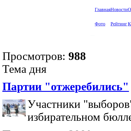
Главная
Новости
О
Фото
Рейтинг
К
Просмотров:
988
Тема дня
Партии "отжеребились"
Участники "выборов"
избирательном бюлл