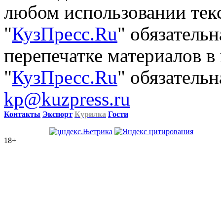
любом использовании тек
"
КузПресс.Ru
" обязатель
перепечатке материалов в
"
КузПресс.Ru
" обязательн
kp@kuzpress.ru
Контакты
Экспорт
Курилка
Гости
18+