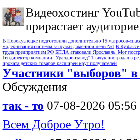
Видеохостинг YouTub
прирастает аудиторие
В Новокузнецке подготовили дополнительно 15 матросов-спас
модернизация системы загрузки доменной печи №1
В Кузбассе
труда предприятием РФ
БПЛА атаковали Ярославль. Мог пост
Гендиректор компании "Уралдронзавод" Ткачук пострадал в ре
проката детских товаров расширен круг получателей
Участники "выборов" в
Обсуждения
так - то
07-08-2026 05:56
Всем Доброе Утро!