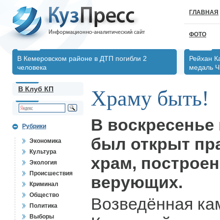
ГЛАВНАЯ
ФОТО
В Кемеровском районе в ДТП погибли 2
Рейхан К
человека
медаль Ч
В Клуб КП
Храму быть!
В воскресенье 
Рубрики
был открыт п
Экономика
Культура
храм, построе
Экология
Происшествия
верующих.
Криминал
Общество
Возведённая ка
Политика
Выборы