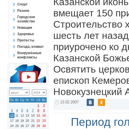
Казанской икон
Спорт
вмещает 150 пр
Разное
Городское
Строительство 
хозяйство
Новации
шесть лет назад
Здоровье
Протесты
приурочено ко 
Погода, климат
Вооружённые
Казанской Божь
конфликты
Освятить церко
епископ Кемеро
Новокузнецкий 
Пн
Вт
Ср
Чт
Пт
Сб
Вс
13.02.2007
1
2
3
4
5
6
7
8
9
10
11
12
13
14
15
16
Период го
17
18
19
20
21
22
23
24
25
26
27
28
29
30