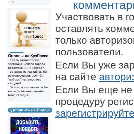
комментар
31
Участвовать в г
оставлять комм
только авториз
пользователи.
Опросы на КузПресс
Как вы относитесь к
Если Вы уже за
застройке центра города
объектами А. Н. Говора?
За какую из партий вы бы
на сайте
автори
проголосовали, если бы
"выборы" проводились
сегодня?
Если Вы еще не
За кого проголосовали бы
вы, если бы голосование
было сегодня?
процедуру регис
...
зарегистрируйт