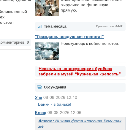
вырулила на финишную
прямую.
 Великолепный
пех
 стоит.
Тема месяца
Просмотров:
6447
"Граждане, воздушная тревога!"
омментариев:
0
Новокузнецк к войне не готов.
Несколько новокузнецких бурёнок
забрели в музей “Кузнецкая крепость”
Обсуждения
Упс
08-08-2026 12:40
Банки - в баньке!
Клещ
08-08-2026 12:06
Ameno:
Нижняя фота классная Хочу так
же