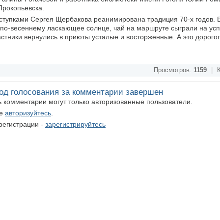
Прокопьевска.
ступками Сергея Щербакова реанимирована традиция 70-х годов.
 по-весеннему ласкающее солнце, чай на маршруте сыграли на ус
стники вернулись в приюты усталые и восторженные. А это дорогого
Просмотров:
1159
|
К
од голосования за комментарии завершен
ть комментарии могут только авторизованные пользователи.
те
авторизуйтесь
.
регистрации -
зарегистрируйтесь