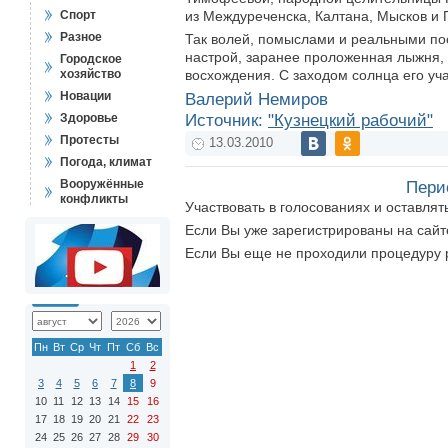
Спорт
из Междуреченска, Калтана, Мысков и 
Разное
Так волей, помыслами и реальными по
настрой, заранее проложенная лыжня,
Городское
хозяйство
восхождения. С заходом солнца его уча
Новации
Валерий Немиров
Здоровье
Источник:
"Кузнецкий рабочий"
Протесты
13.03.2010
Погода, климат
Вооружённые
Пери
конфликты
Участвовать в голосованиях и оставля
Если Вы уже зарегистрированы на сай
Если Вы еще не проходили процедуру 
Пн
Вт
Ср
Чт
Пт
Сб
Вс
1
2
3
4
5
6
7
8
9
10
11
12
13
14
15
16
17
18
19
20
21
22
23
24
25
26
27
28
29
30