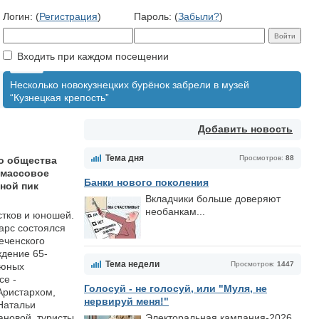
Логин: (
Регистрация
)
Пароль: (
Забыли?
)
Входить при каждом посещении
Несколько новокузнецких бурёнок забрели в музей
“Кузнецкая крепость”
Добавить новость
Тема дня
Просмотров:
88
о общества
 массовое
Банки нового поколения
ной пик
Вкладчики больше доверяют
необанкам...
стков и юношей.
арс состоялся
еченского
ждение 65-
Тема недели
Просмотров:
1447
 юных
се -
Голосуй - не голосуй, или "Муля, не
Аристархом,
нервируй меня!"
 Натальи
ановой, туристы
Электоральная кампания-2026