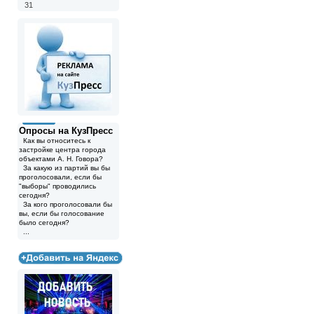
31
Опросы на КузПресс
Как вы относитесь к
застройке центра города
объектами А. Н. Говора?
За какую из партий вы бы
проголосовали, если бы
"выборы" проводились
сегодня?
За кого проголосовали бы
вы, если бы голосование
было сегодня?
...