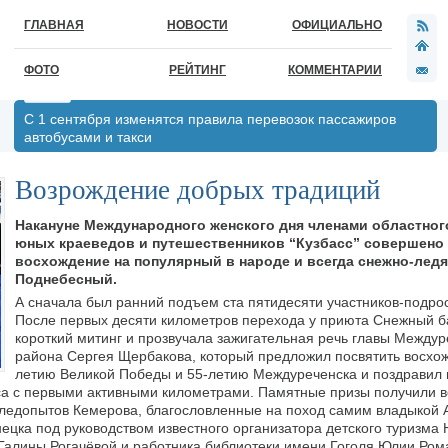
ГЛАВНАЯ
НОВОСТИ
ОФИЦИАЛЬНО
ФОТО
РЕЙТИНГ
КОММЕНТАРИИ
С 1 сентября изменятся правила перевозок пассажиров
автобусами и такси
Возрождение добрых традиций
Накануне Международного женского дня членами областног
юных краеведов и путешественников “Кузбасс” совершено
восхождение на популярный в народе и всегда снежно-ледя
Поднебесный.
А сначала был ранний подъем ста пятидесяти участников-подро
После первых десяти километров перехода у приюта Снежный б
короткий митинг и прозвучала зажигательная речь главы Междур
района Сергея Щербакова, который предложил посвятить восхо
летию Великой Победы и 55-летию Междуреченска и поздравил
са с первыми активными километрами. Памятные призы получили в
следопытов Кемерова, благословленные на поход самим владыкой 
нецка под руководством известного организатора детского туризма
алины Рогачёвой и работника библиотеки имени Гоголя Юлии Ром