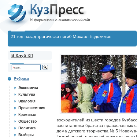
21 год назад трагически погиб Михаил Евдокимов
В Клуб КП
Рубрики
Экономика
Культура
Экология
Происшествия
Криминал
восходителей из шести городов Кузбас
Общество
воспитанники братства православных 
Политика
дома детского творчества № 5 Новокуз
Выборы
Тимофеевой, народной целительницы Г