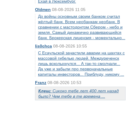
Ехай в Люксембург.
Oldmen
08-08-2026 11:05
До войны основным своим банком считал
жёлтый банк. Всем необанкам необанк. В
сравнении с мастодонтом Сбером - небо и
земля. Самый динамично развивающийся
банк. Брокерская лицензия - моментально...
lis0chca
08-08-2026 10:55
С Есаульской зачастили аварии на шахтах с
массовой гибелью людей. Междуреченск
лишь всколыхнулся... А так-то смолчали...
Да уже и забыли про первоначальные
капиталы инвесторов... Приблуду, никому ...
Franz
08-08-2026 10:53
Клещ:
Сикоко тебе лет 400 лет назад
было? Чем тебе в те времена ...