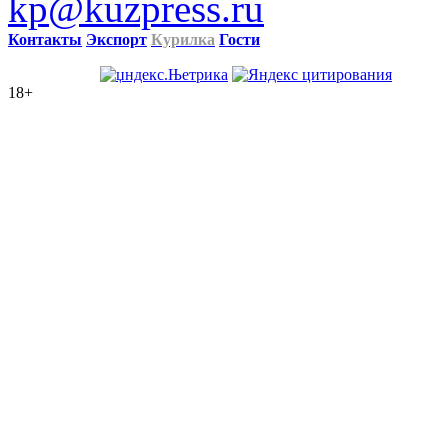
kp@kuzpress.ru
Контакты
Экспорт
Курилка
Гости
18+