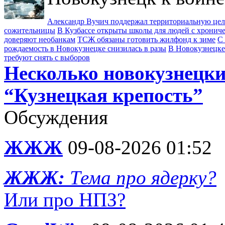
Александр Вучич поддержал территориальную це
сожительницы
В Кузбассе открыты школы для людей с хрони
доверяют необанкам
ТСЖ обязаны готовить жилфонд к зиме
С 
рождаемость в Новокузнецке снизилась в разы
В Новокузнецке
требуют снять с выборов
Несколько новокузнецки
“Кузнецкая крепость”
Обсуждения
ЖЖЖ
09-08-2026 01:52
ЖЖЖ:
Тема про ядерку?
Или про НПЗ?