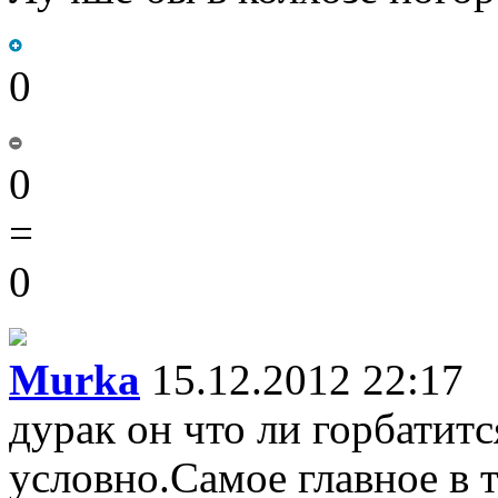
0
0
=
0
Murka
15.12.2012 22:17
дурак он что ли горбатит
условно.Самое главное в т