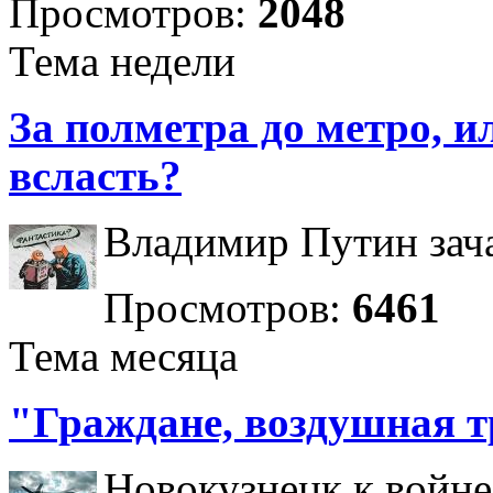
Просмотров:
2048
Тема недели
За полметра до метро, ил
всласть?
Владимир Путин зача
Просмотров:
6461
Тема месяца
"Граждане, воздушная т
Новокузнецк к войне 