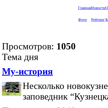
Главная
Новости
О
Фото
Рейтинг
К
Просмотров:
1050
Тема дня
Му-история
Несколько новокузне
заповедник “Кузнецк