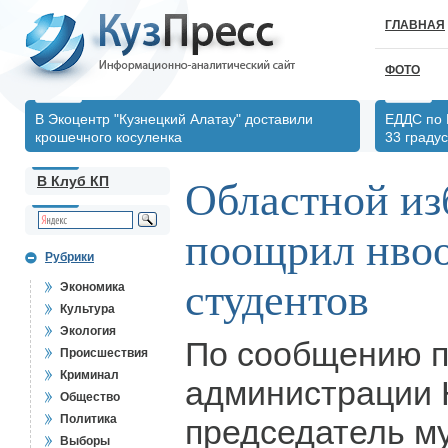
ГЛАВНАЯ
ФОТО
В Экоцентр "Кузнецкий Алатау" доставили
ЕДДС по 
крошечного косуленка
33 градус
В Клуб КП
Областной из
поощрил нво
Рубрики
студентов
Экономика
Культура
Экология
По сообщению п
Происшествия
Криминал
администрации 
Общество
Политика
председатель м
Выборы