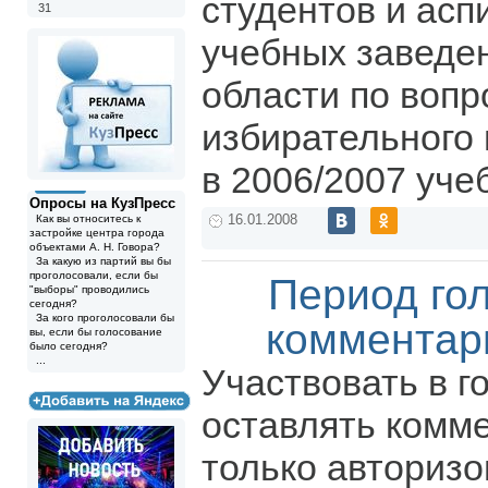
студентов и ас
31
учебных заведе
области по воп
избирательного 
в 2006/2007 уче
Опросы на КузПресс
Как вы относитесь к
16.01.2008
застройке центра города
объектами А. Н. Говора?
За какую из партий вы бы
проголосовали, если бы
Период го
"выборы" проводились
сегодня?
За кого проголосовали бы
комментар
вы, если бы голосование
было сегодня?
...
Участвовать в г
оставлять комм
только авториз