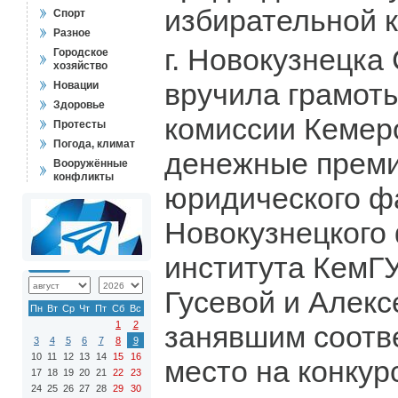
избирательной 
Спорт
Разное
г. Новокузнецк
Городское
хозяйство
вручила грамот
Новации
Здоровье
комиссии Кемер
Протесты
Погода, климат
денежные преми
Вооружённые
конфликты
юридического ф
Новокузнецкого
института КемГ
Гусевой и Алек
Пн
Вт
Ср
Чт
Пт
Сб
Вс
1
2
занявшим соотве
3
4
5
6
7
8
9
10
11
12
13
14
15
16
место на конкур
17
18
19
20
21
22
23
24
25
26
27
28
29
30