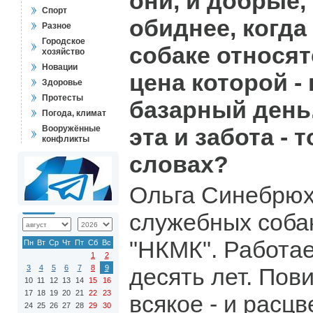
они, и добрые,
Спорт
обиднее, когда
Разное
Городское
собаке относят
хозяйство
Новации
цена которой -
Здоровье
Протесты
базарный день
Погода, климат
Вооружённые
эта и забота - 
конфликты
словах?
Ольга Синебрюх
служебных соба
"НКМК". Работае
Пн
Вт
Ср
Чт
Пт
Сб
Вс
1
2
3
4
5
6
7
8
9
десять лет. Пов
10
11
12
13
14
15
16
17
18
19
20
21
22
23
всякое - и расцв
24
25
26
27
28
29
30