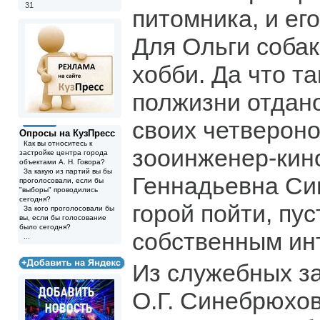
31
питомника, и ег
Для Ольги собаки
хобби. Да что та
полжизни отдано
своих четверон
Опросы на КузПресс
Как вы относитесь к
зооинженер-кин
застройке центра города
объектами А. Н. Говора?
За какую из партий вы бы
Геннадьевна Си
проголосовали, если бы
"выборы" проводились
сегодня?
горой пойти, пу
За кого проголосовали бы
вы, если бы голосование
было сегодня?
собственным ин
...
Из служебных за
О.Г. Синебрюхов