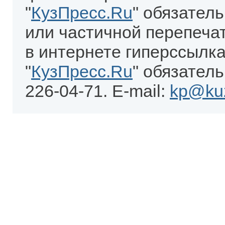
"
КузПресс.Ru
" обязател
или частичной перепеча
в интернете гиперссылка
"
КузПресс.Ru
" обязатель
226-04-71. E-mail:
kp@kuz