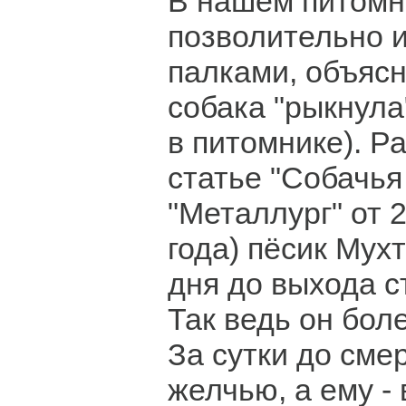
В нашем питомн
позволительно и
палками, объясн
собака "рыкнула
в питомнике). Р
статье "Собачья 
"Металлург" от 
года) пёсик Мух
дня до выхода ст
Так ведь он бол
За сутки до сме
желчью, а ему -