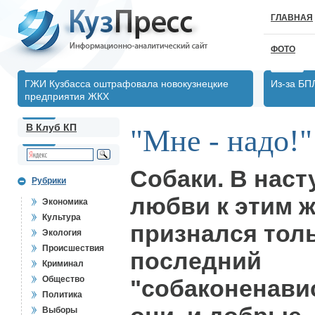
ГЛАВНАЯ
ФОТО
ГЖИ Кузбасса оштрафовала новокузнецкие
Из-за БП
предприятия ЖКХ
В Клуб КП
"Мне - надо!"
Собаки. В наст
Рубрики
любви к этим 
Экономика
Культура
признался тол
Экология
Происшествия
последний
Криминал
Общество
"собаконенави
Политика
Выборы