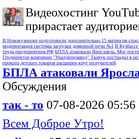
Видеохостинг YouTub
прирастает аудиторие
В Новокузнецке подготовили дополнительно 15 матросов-спас
модернизация системы загрузки доменной печи №1
В Кузбассе
труда предприятием РФ
БПЛА атаковали Ярославль. Мог пост
Гендиректор компании "Уралдронзавод" Ткачук пострадал в ре
проката детских товаров расширен круг получателей
БПЛА атаковали Яросла
Обсуждения
так - то
07-08-2026 05:56
Всем Доброе Утро!