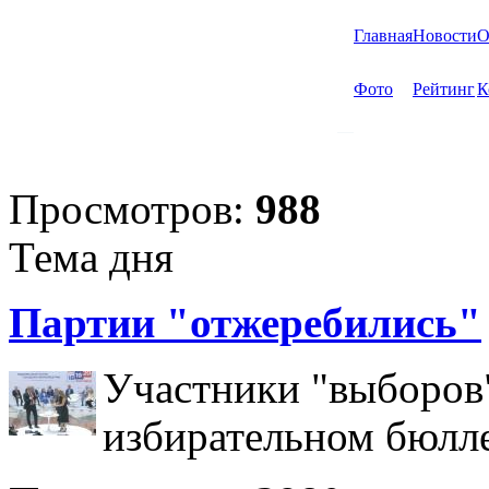
Главная
Новости
О
Фото
Рейтинг
К
Просмотров:
988
Тема дня
Партии "отжеребились"
Участники "выборов"
избирательном бюлл