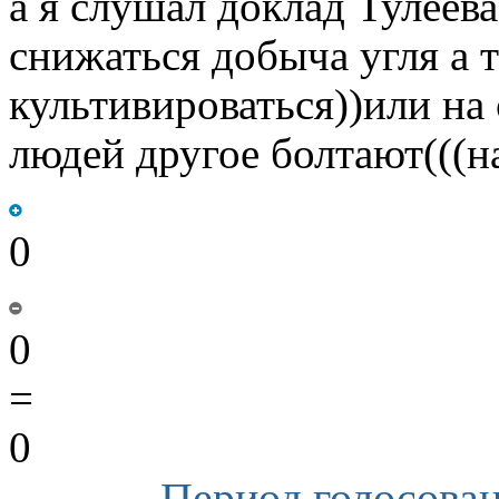
а я слушал доклад Тулеева
снижаться добыча угля а
культивироваться))или на
людей другое болтают(((на
0
0
=
0
Период голосован