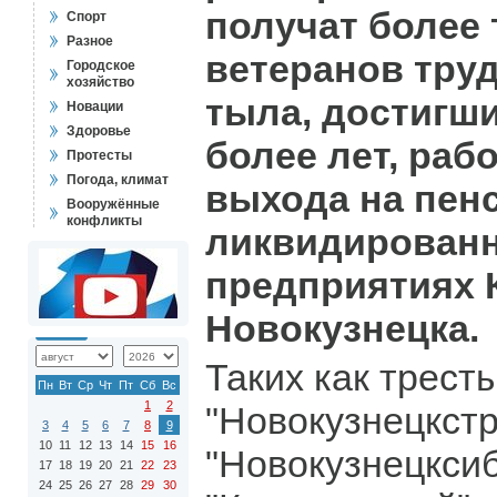
получат более
Спорт
Разное
ветеранов труд
Городское
хозяйство
тыла, достигши
Новации
Здоровье
более лет, раб
Протесты
Погода, климат
выхода на пен
Вооружённые
конфликты
ликвидирован
предприятиях 
Новокузнецка.
Таких как трест
Пн
Вт
Ср
Чт
Пт
Сб
Вс
1
2
"Новокузнецкстр
3
4
5
6
7
8
9
10
11
12
13
14
15
16
"Новокузнецксиб
17
18
19
20
21
22
23
24
25
26
27
28
29
30