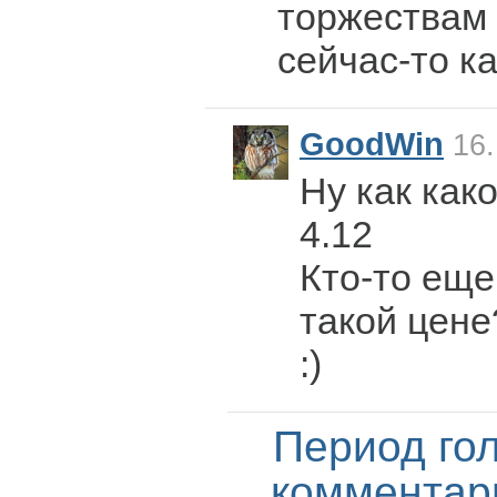
торжествам 
сейчас-то к
GoodWin
16.
Ну как как
4.12
Кто-то еще
такой цене
:)
Период го
комментар