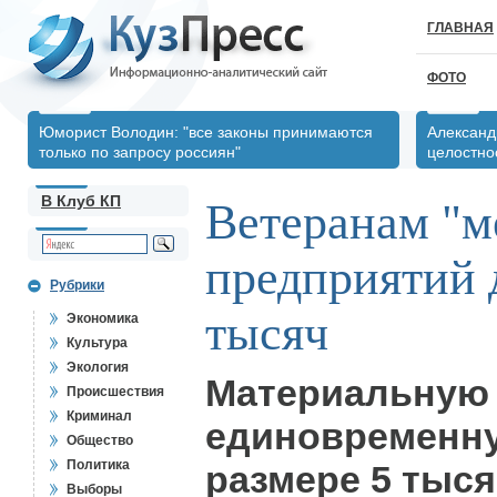
ГЛАВНАЯ
ФОТО
Юморист Володин: "все законы принимаются
Александ
только по запросу россиян"
целостно
В Клуб КП
Ветеранам "м
предприятий 
Рубрики
тысяч
Экономика
Культура
Экология
Материальную
Происшествия
Криминал
единовременн
Общество
Политика
размере 5 тыся
Выборы