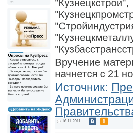
"Кузнецкстрой",
31
"Кузнецкпромстр
"Стройиндустрия
"Кузнецкметаллу
"Кузбасстрансст
Опросы на КузПресс
Вручение матер
Как вы относитесь к
застройке центра города
объектами А. Н. Говора?
начнется с 21 н
За какую из партий вы бы
проголосовали, если бы
"выборы" проводились
Источник:
Пре
сегодня?
За кого проголосовали бы
вы, если бы голосование
было сегодня?
Администрац
...
Правительств
16.11.2011