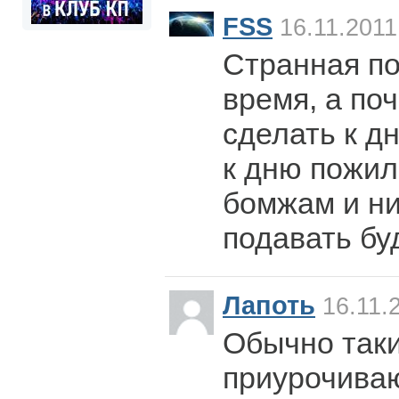
FSS
16.11.2011
Странная по
время, а по
сделать к д
к дню пожил
бомжам и н
подавать бу
Лапоть
16.11.
Обычно таки
приурочиваю