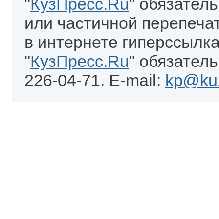
"
КузПресс.Ru
" обязател
или частичной перепеча
в интернете гиперссылка
"
КузПресс.Ru
" обязатель
226-04-71. E-mail:
kp@kuz