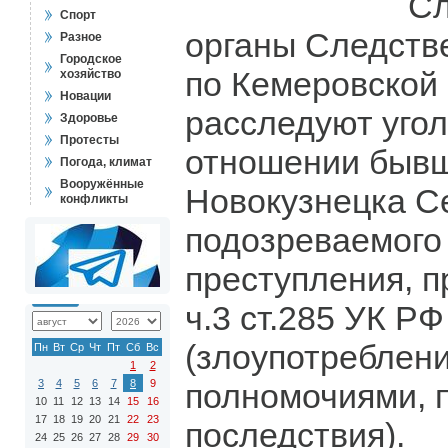
Сл
Спорт
органы Следств
Разное
Городское
по Кемеровской
хозяйство
Новации
расследуют угол
Здоровье
Протесты
отношении бывш
Погода, климат
Вооружённые
Новокузнецка С
конфликты
подозреваемого
преступления, 
ч.3 ст.285 УК РФ
(злоупотреблен
Пн
Вт
Ср
Чт
Пт
Сб
Вс
1
2
3
4
5
6
7
8
9
полномочиями, 
10
11
12
13
14
15
16
17
18
19
20
21
22
23
последствия).
24
25
26
27
28
29
30