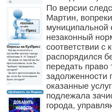
31
По версии следс
Мартин, вопрек
муниципальной 
незаконный норм
соответствии с 
Опросы на КузПресс
Как вы относитесь к
распорядился б
застройке центра города
объектами А. Н. Говора?
За какую из партий вы бы
передать право
проголосовали, если бы
"выборы" проводились
сегодня?
задолженности 
За кого проголосовали бы
вы, если бы голосование
было сегодня?
оказанные услуг
...
подлежала зачи
города, управл