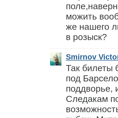
поле,наверн
можить вооб
же нашего л
в розыск?
Smirnov Victo
Так билеты 
под Барсело
поддворье, 
Следакам п
возможность