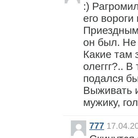
:) Рагроми
его вороги 
Приездным
он был. Не
Какие там 
олеггг?.. В
подался бы
Выживать 
мужику, гол
777
17.04.20