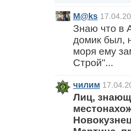
M@ks
17.04.20
Знаю что в 
домик был, 
моря ему за
Строй"...
чилим
17.04.2
Лиц, знающ
местонахож
Новокузнец