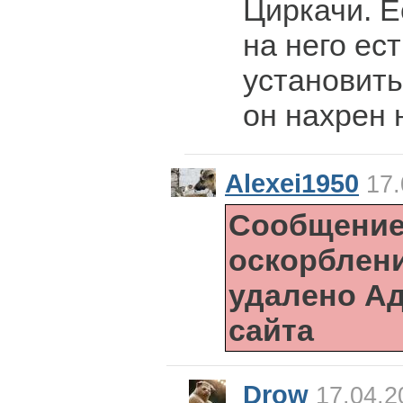
Циркачи. Е
на него ес
установить
он нахрен 
Alexei1950
17.
Сообщение
оскорблен
удалено А
сайта
Drow
17.04.2