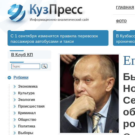
ГЛАВНАЯ
ФОТО
С 1 сентября изменятся правила перевозок
В Кузбас
пассажиров автобусами и такси
хрониче
В Клуб КП
Е
Б
Рубрики
Но
Экономика
Культура
Се
Экология
Происшествия
об
Криминал
Общество
ро
Политика
Выборы