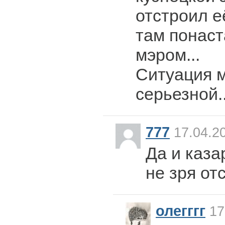
отстроил е
там понаст
мэром...
Ситуация 
серьезной..
777
17.04.20
Да и каза
не зря от
олегггг
17