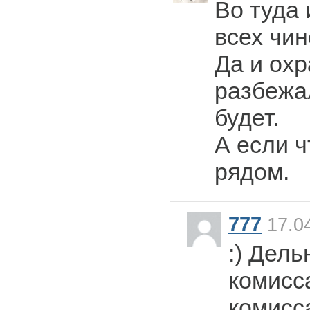
Во туда 
всех чин
Да и охр
разбежа
будет.
А если ч
рядом.
777
17.04
:) Дель
комисса
комисс