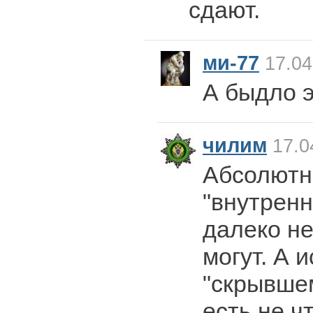
сдают.
ми-77
17.04
А быдло э
чилим
17.0
Абсолютн
"внутренн
далеко не
могут. А 
"скрывше
есть не ч