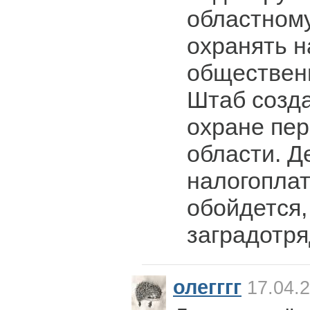
областном
охранять н
обществен
Штаб созд
охране пер
области. 
налогопла
обойдется,
заградотря
олегггг
17.04.2