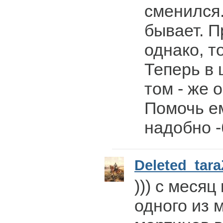
сменился.
бывает. 
однако, т
Теперь в 
том - же 
Помочь е
надобно -
Deleted_tar
))) с месяц
одного из