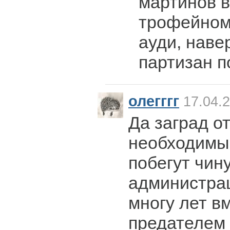
мартинов в
трофейном
ауди, наве
партизан п
олегггг
17.04.2
Да заград о
необходимы.
побегут чин
администрац
многу лет в
предателем