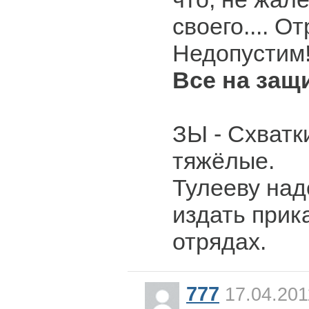
своего.... О
Недопустим!
Все на защ
ЗЫ - Схватк
тяжёлые.
Тулееву на
издать прик
отрядах.
777
17.04.201