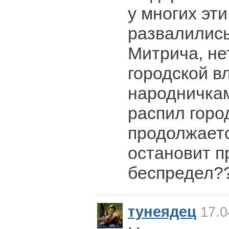
у многих эт
развалились.
Митрича, не
городской в
народничкам
распил горо
продолжаетс
остановит 
беспредел?
тунеядец
17.0