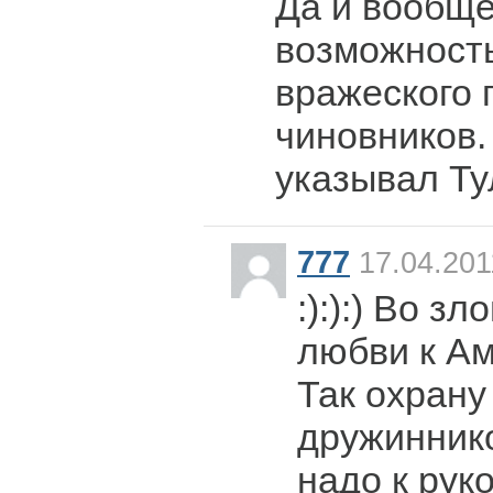
Да и вообще
возможност
вражеского 
чиновников.
указывал Ту
777
17.04.201
:):):) Во зл
любви к А
Так охрану
дружинник
надо к рук