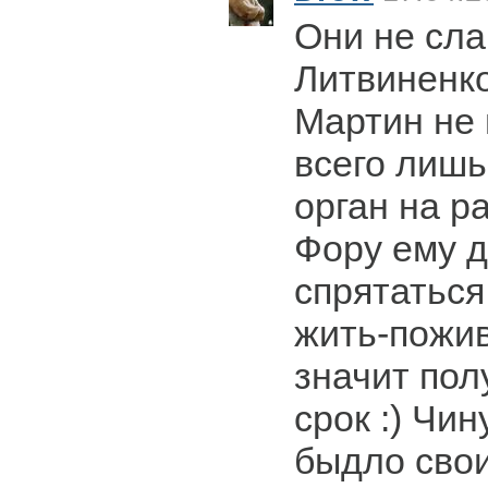
Они не сла
Литвиненко.
Мартин не 
всего лишь
орган на р
Фору ему д
спрятаться
жить-пожив
значит пол
срок :) Чи
быдло свои