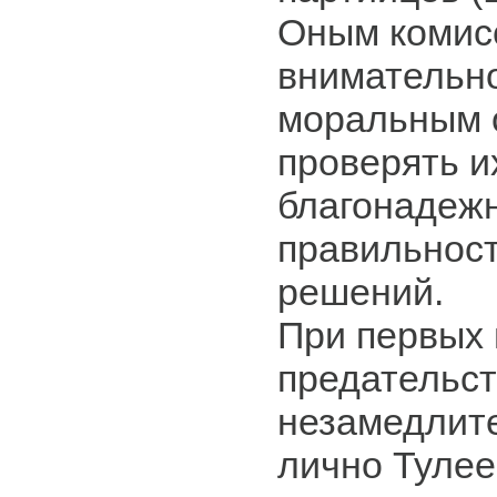
Оным комис
внимательно
моральным о
проверять и
благонадежн
правильнос
решений.
При первых 
предательс
незамедлит
лично Тулее