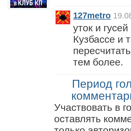
127metro
19.08
уток и гусе
Кузбассе и 
пересчитать
тем более.
Период го
комментар
Участвовать в г
оставлять комм
только авториз