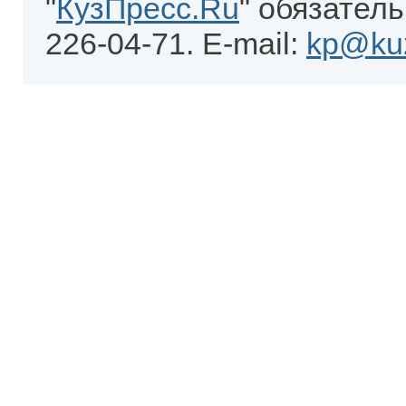
"
КузПресс.Ru
" обязатель
226-04-71. E-mail:
kp@kuz