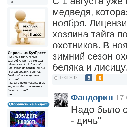
С 1 августа уже 
31
медведя, котора
ноября. Лиценз
хозяина тайга п
охотников. В но
Опросы на КузПресс
зимний сезон ох
Как вы относитесь к
застройке центра города
беляка и лисицу
объектами А. Н. Говора?
За какую из партий вы бы
проголосовали, если бы
"выборы" проводились
17.08.2012
сегодня?
За кого проголосовали бы
вы, если бы голосование
было сегодня?
...
Фандорин
17.
Надо было о
- дичь"