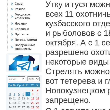
Утку и гуся мож
Спорт
Разное
всех 11 охотнич
Городское
хозяйство
кузбасского отд
Новации
Здоровье
и рыболовов с 1
Протесты
октября. А с 1 с
Погода, климат
Вооружённые
конфликты
разрешено охоти
некоторые виды
Стрелять можно 
вот тетерева и г
Пн
Вт
Ср
Чт
Пт
Сб
Вс
Новокузнецком 
1
2
7
3
4
5
6
8
9
запрещено.
10
11
12
13
14
15
16
17
18
19
20
21
22
23
24
25
26
27
28
29
30