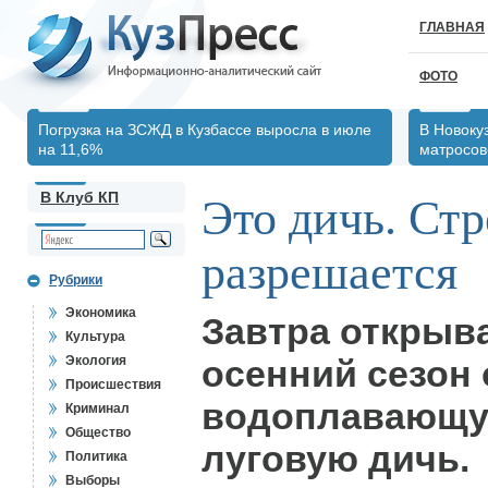
ГЛАВНАЯ
ФОТО
Погрузка на ЗСЖД в Кузбассе выросла в июле
В Новоку
на 11,6%
матросов
В Клуб КП
Это дичь. Стр
разрешается
Рубрики
Экономика
Завтра открыва
Культура
Экология
осенний сезон 
Происшествия
водоплавающую
Криминал
Общество
луговую дичь.
Политика
Выборы