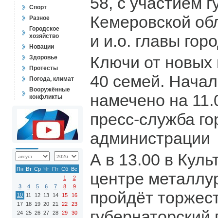
58, с участием 
Спорт
Кемеровской обл
Разное
Городское
и и.о. главы гор
хозяйство
Новации
Ключи от новых 
Здоровье
Протесты
40 семей. Нача
Погода, климат
Вооружённые
намечено на 11.
конфликты
пресс-служба го
администрации
А в 13.00 в Кул
Пн
Вт
Ср
Чт
Пт
Сб
Вс
центре металлу
1
2
3
4
5
6
7
8
9
пройдёт торжес
10
11
12
13
14
15
16
17
18
19
20
21
22
23
губернаторский 
24
25
26
27
28
29
30