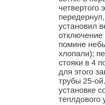
четвертого 
передернул,
установил в
отключение 
помине небы
хлопали); п
стояки в 4 
для этого з
трубы 25-ой
установке с
теплдового у