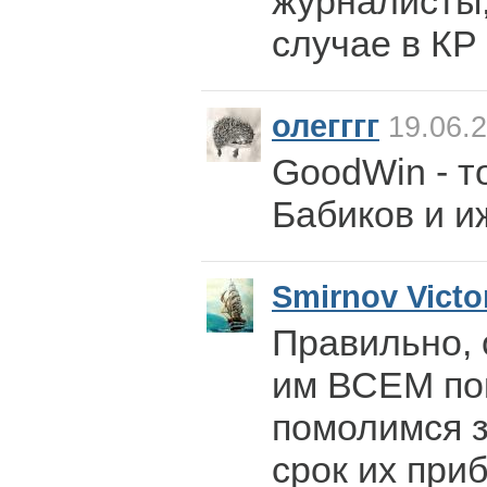
журналисты,
случае в КР
олегггг
19.06.2
GoodWin - то
Бабиков и и
Smirnov Victo
Правильно, о
им ВСЕМ по
помолимся з
срок их при