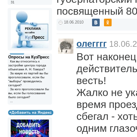
31
посвященный 80
18.06.2010
олегггг
18.06.2
Вот наконец
Опросы на КузПресс
Как вы относитесь к
действитель
застройке центра города
объектами А. Н. Говора?
За какую из партий вы бы
весть!
проголосовали, если бы
"выборы" проводились
сегодня?
Жалко не ук
За кого проголосовали бы
вы, если бы голосование
было сегодня?
время проезд
...
сбегал - хот
одним глазо