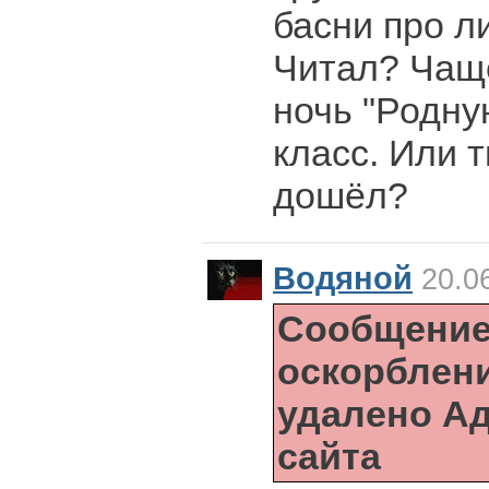
басни про л
Читал? Чащ
ночь "Родну
класс. Или т
дошёл?
Водяной
20.06
Сообщение
оскорблен
удалено А
сайта