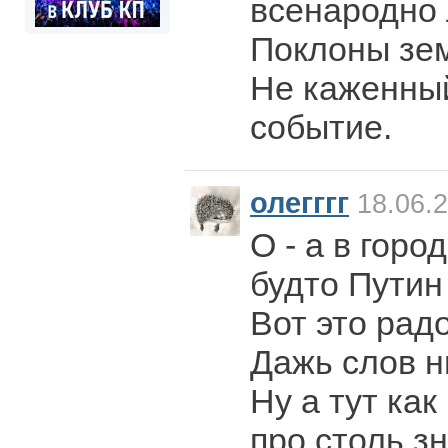
всенародно
Поклоны зем
Не каженный
событие.
олегггг
18.06.2
О - а в горо
будто Путин
Вот это радо
Дажь слов ника
Ну а тут как
про столь з