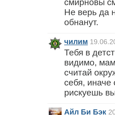
смирновы см
Не верь да 
обнанут.
чилим
19.06.2
Тебя в детст
видимо, мам
считай окр
себя, иначе
рискуешь вы
Айл Би Бэк
20