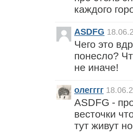
каждого гор
ASDFG
18.06.
Чего это вдр
понесло? Чт
не иначе!
олегггг
18.06.2
ASDFG - про
весточки чт
тут живут н