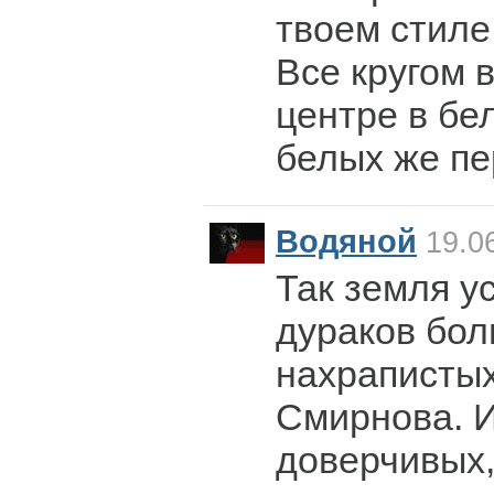
твоем стиле
Все кругом в 
центре в бе
белых же пер
Водяной
19.06
Так земля у
дураков бол
нахрапистых
Смирнова. И
доверчивых,