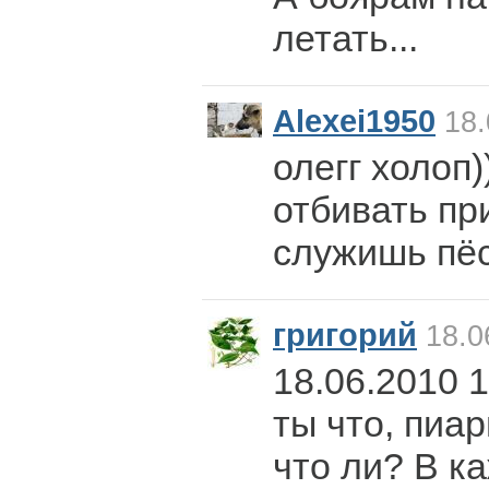
летать...
Alexei1950
18.
олегг холоп)
отбивать пр
служишь пёс!
григорий
18.0
18.06.2010 1
ты что, пиа
что ли? В к