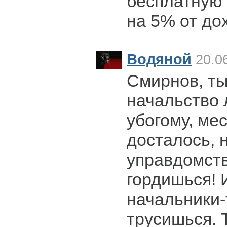
бесплатную 
на 5% от дох
Водяной
20.06
Смирнов, ты
начальство 
убогому, ме
досталось, н
управдомст
гордишься! И
начальники-
трусишься. 