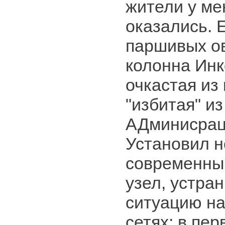
жители у ме
оказались. 
паршивых ов
колонна Инк
очкастая из 
"избитая" и
АДминисрац
Установил 
современны
узел, устра
ситуацию н
сетях: в пе