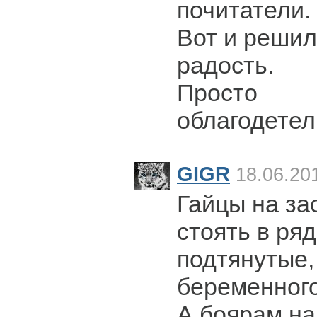
почитатели.
Вот и решил
радость.
Просто
облагодетел
GIGR
18.06.20
Гайцы на за
стоять в ря
подтянутые,
беременного
А боярам на