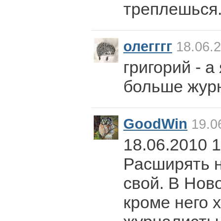
треплешься.
олегггг
18.06.2
григорий - а
больше журн
GoodWin
19.0
18.06.2010 1
Расширять н
свой. В Нов
кроме него 