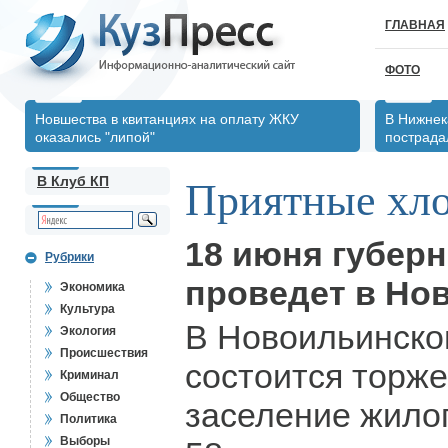
ГЛАВНАЯ
ФОТО
Новшества в квитанциях на оплату ЖКУ
В Нижнек
оказались "липой"
пострада
В Клуб КП
Приятные хл
18 июня губерн
Рубрики
проведет в Нов
Экономика
Культура
В Новоильинско
Экология
Происшествия
состоится торж
Криминал
Общество
заселение жилог
Политика
Выборы