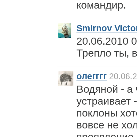
командир.
Smirnov Victo
20.06.2010 
Трепло ты, 
олегггг
20.06.2
Водяной - а 
устраивает 
поклоны хот
вовсе не хо
проявление 