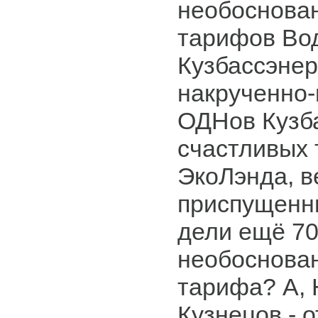
необоснова
тарифов Во
Кузбассэнер
накрученно
ОДНов Кузб
счастливых
ЭкоЛэнда, 
приспущенны
дели ещё 7
необоснова
тарифа? А,
Кузнецов - о