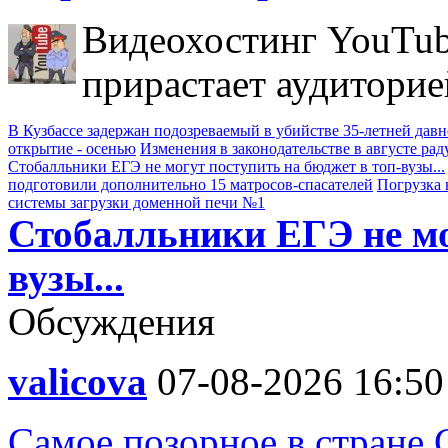
Видеохостинг YouTub
прирастает аудиторие
В Кузбассе задержан подозреваемый в убийстве 35-летней дав
открытие - осенью
Изменения в законодательстве в августе рад
Стобалльники ЕГЭ не могут поступить на бюджет в топ-вузы...
подготовили дополнительно 15 матросов-спасателей
Погрузка 
системы загрузки доменной печи №1
Стобалльники ЕГЭ не мо
вузы...
Обсуждения
valicova
07-08-2026 16:50
Самое позорное в стране 