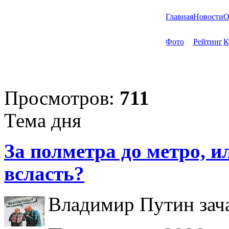
Главная
Новости
О
Фото
Рейтинг
К
Просмотров:
711
Тема дня
За полметра до метро, ил
всласть?
Владимир Путин зача