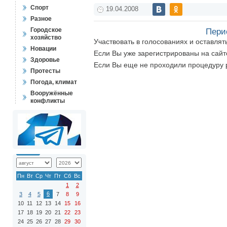
Спорт
19.04.2008
Разное
Городское
Пери
хозяйство
Участвовать в голосованиях и оставля
Новации
Если Вы уже зарегистрированы на сай
Здоровье
Если Вы еще не проходили процедуру 
Протесты
Погода, климат
Вооружённые
конфликты
Пн
Вт
Ср
Чт
Пт
Сб
Вс
1
2
6
3
4
5
7
8
9
10
11
12
13
14
15
16
17
18
19
20
21
22
23
24
25
26
27
28
29
30