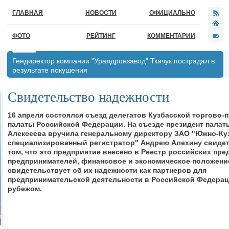
ГЛАВНАЯ
НОВОСТИ
ОФИЦИАЛЬНО
ФОТО
РЕЙТИНГ
КОММЕНТАРИИ
Гендиректор компании "Уралдронзавод" Ткачук пострадал в
результате покушения
Свидетельство надежности
16 апреля состоялся съезд делегатов Кузбасской торгово
палаты Российской Федерации. На съезде президент палат
Алексеева вручила генеральному директору ЗАО "Южно-Ку
специализированный регистратор" Андрею Алехину свидет
том, что это предприятие внесено в Реестр российских пре
предпринимателей, финансовое и экономическое положени
свидетельствует об их надежности как партнеров для
предпринимательской деятельности в Российской Федерац
рубежом.