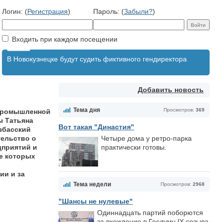
Логин: (
Регистрация
)
Пароль: (
Забыли?
)
Входить при каждом посещении
В Новокузнецке будут судить фиктивного гендиректора
Добавить новость
Тема дня
Просмотров:
369
-промышленной
ы Татьяна
Вот такая "Династия"
збасский
ельство о
Четыре дома у ретро-парка
дприятий и
практически готовы.
е которых
ии и за
Тема недели
Просмотров:
2968
"Шансы не нулевые"
Одиннадцать партий поборются
за вхождение в Госдуму IX созыва