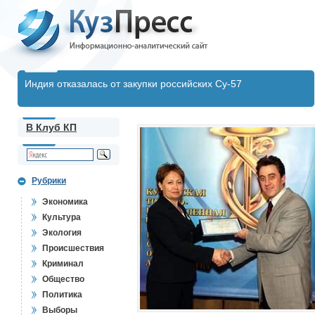
Индия отказалась от закупки российских Су-57
В Клуб КП
Рубрики
Экономика
Культура
Экология
Происшествия
Криминал
Общество
Политика
Выборы