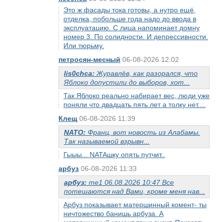
Это ж фасады тока готовы, а нутро ещё,
отделка, побольше года надо до ввода в
эксплуатацию. С лица напоминает домну
номер 3. По солидности. И депрессивности.
Или тюрьму.
петросян-месный
06-08-2026 12:02
lis0chca:
Журавлёв, как разорался, что
Яблоко допустили до выборов, хот...
Так Яблоко реально набирает вес, люди уже
поняли что двадцать пять лет а толку нет....
Клещ
06-08-2026 11:39
NATO:
Франц, вот новость из Алабамы.
Так называемой взрывн...
Гыыы... NATAшку опять путчит..
арбуз
06-08-2026 11:33
арбуз:
me1 06.08.2026 10:47 Все
потешаются над Вами, кроме меня нав...
Арбуз показывает матершинный комент- ты
ничтожество банишь арбуза. А