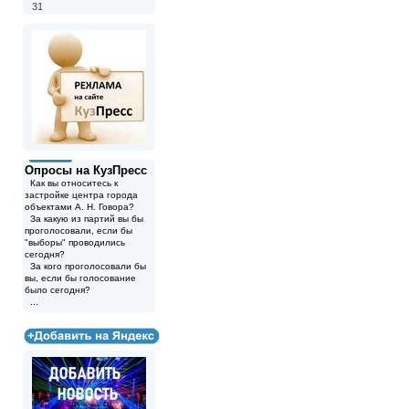
31
Опросы на КузПресс
Как вы относитесь к
застройке центра города
объектами А. Н. Говора?
За какую из партий вы бы
проголосовали, если бы
"выборы" проводились
сегодня?
За кого проголосовали бы
вы, если бы голосование
было сегодня?
...