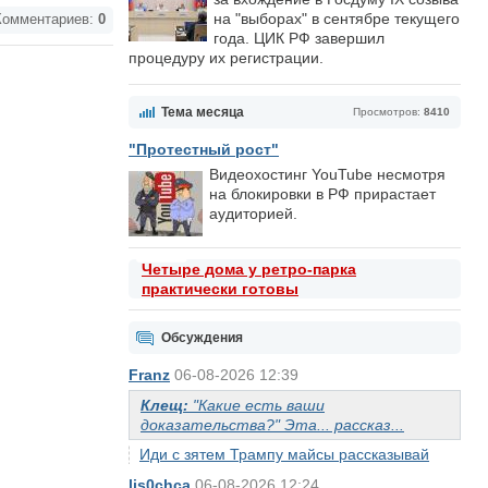
на "выборах" в сентябре текущего
омментариев:
0
года. ЦИК РФ завершил
процедуру их регистрации.
Тема месяца
Просмотров:
8410
"Протестный рост"
Видеохостинг YouTube несмотря
на блокировки в РФ прирастает
аудиторией.
Четыре дома у ретро-парка
практически готовы
Обсуждения
Franz
06-08-2026 12:39
Клещ:
"Какие есть ваши
доказательства?" Эта... рассказ...
Иди с зятем Трампу майсы рассказывай
lis0chca
06-08-2026 12:24