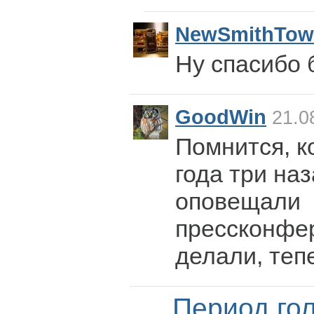
NewSmithTow
Ну спасибо 
GoodWin
21.0
Помнится, к
года три на
оповещали
прессконфер
делали, теп
Период го