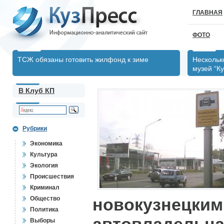
ГЛАВНАЯ
ФОТО
ТСЖ обязаны готовить жилфонд к зиме
Нескольк
музей “Ку
В Клуб КП
Рубрики
Экономика
Культура
Экология
Происшествия
Криминал
Общество
новокузнецким
Политика
Выборы