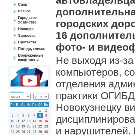
автовладельца
Спорт
дополнительна
Разное
Городское
городских дор
хозяйство
Новации
16 дополнител
Здоровье
Протесты
фото- и видео
Погода, климат
Вооружённые
Не выходя из-за
конфликты
компьютеров, с
отделения адми
практики ОГИБД
Новокузнецку ви
Пн
Вт
Ср
Чт
Пт
Сб
Вс
1
2
дисциплинирова
3
4
5
6
7
8
9
10
11
12
13
14
15
16
17
18
19
20
21
22
23
и нарушителей. 
24
25
26
27
28
29
30