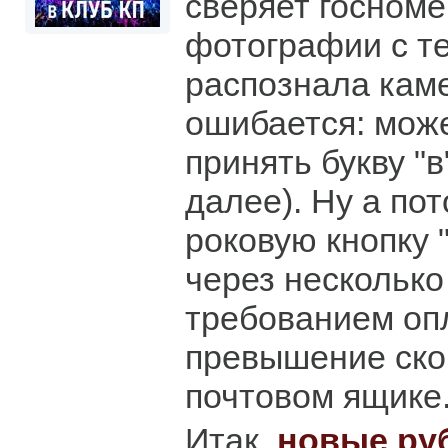
сверяет госном
фотографии с те
распознала каме
ошибается: може
принять букву "в"
далее). Ну а пот
роковую кнопку "
через несколько
требованием оп
превышение скор
почтовом ящике
Итак,
новые ру