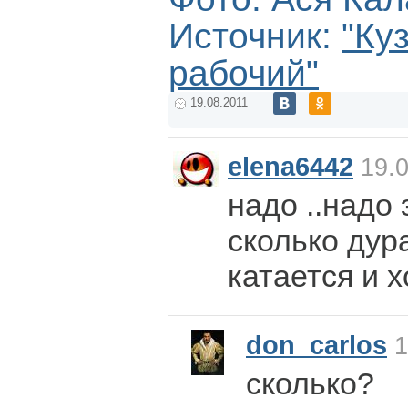
Источник:
"Ку
рабочий"
19.08.2011
elena6442
19.0
надо ..надо 
сколько дур
катается и х
don_carlos
1
сколько?