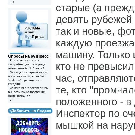
31
старые (а прежд
девять рубежей
так и новые, ф
каждую проезж
машину. Только 
Опросы на КузПресс
Как вы относитесь к
кто не превысил
застройке центра города
объектами А. Н. Говора?
За какую из партий вы бы
час, отправляютс
проголосовали, если бы
"выборы" проводились
сегодня?
те, кто "промча
За кого проголосовали бы
вы, если бы голосование
было сегодня?
положенного - в
...
Инспектор по оч
мышкой на нару