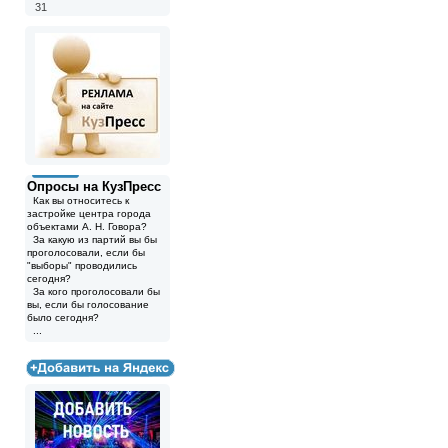
31
Опросы на КузПресс
Как вы относитесь к
застройке центра города
объектами А. Н. Говора?
За какую из партий вы бы
проголосовали, если бы
"выборы" проводились
сегодня?
За кого проголосовали бы
вы, если бы голосование
было сегодня?
...