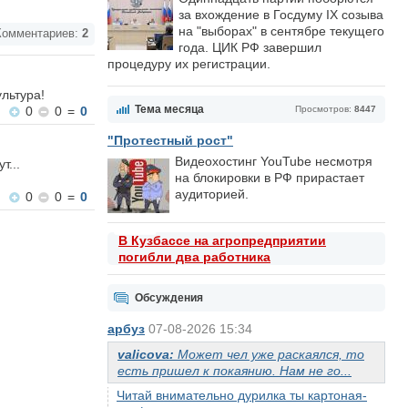
за вхождение в Госдуму IX созыва
на "выборах" в сентябре текущего
омментариев:
2
года. ЦИК РФ завершил
процедуру их регистрации.
ультура!
Тема месяца
0
0
=
0
Просмотров:
8447
"Протестный рост"
Видеохостинг YouTube несмотря
т...
на блокировки в РФ прирастает
аудиторией.
0
0
=
0
В Кузбассе на агропредприятии
погибли два работника
Обсуждения
арбуз
07-08-2026 15:34
valicova:
Может чел уже раскаялся, то
есть пришел к покаянию. Нам не го...
Читай внимательно дурилка ты картоная-