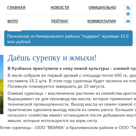
ГЛАВНАЯ
НОВОСТИ
ОФИЦИАЛЬНО
ФОТО
РЕЙТИНГ
КОММЕНТАРИИ
Пенсионер из Кемеровского района "подарил" жуликам 10,5
млн рублей
Даёшь сурепку и жмыхи!
В Кузбассе приступили к севу новой культуры - озимой с
В июле собрали ее первый урожай с площади почти 600 га, ур
составила 15,2 ц/га. В этом году сурепица будет засеяна на пл
Посевную планируется завершить до 20 августа.
Озимая сурепица – масленичное растение из семейства крест
Выращивают ее для производства масла, которое применяют 
технической промышленности. Выход масла из семян озимой 
практически одинаков выходу масла из семян рапса. Большое 
сельского хозяйства имеют остающиеся после добывания масл
жмыхи, которые используются на корм скоту.
работке сурепицы - ООО "ВЕММА" в Крапивинском районе и ООО "Те