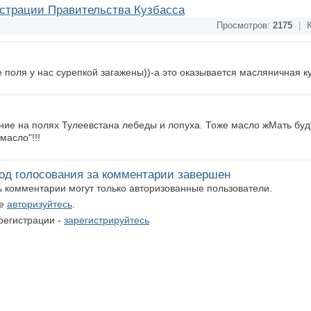
страции Правительства Кузбасса
Просмотров:
2175
|
К
е поля у нас сурепкой загажены))-а это оказывается масляничная к
ие на полях Тулеевстана лебеды и лопуха. Тоже масло жМать буду
масло"!!!
од голосования за комментарии завершен
ть комментарии могут только авторизованные пользователи.
те
авторизуйтесь
.
регистрации -
зарегистрируйтесь