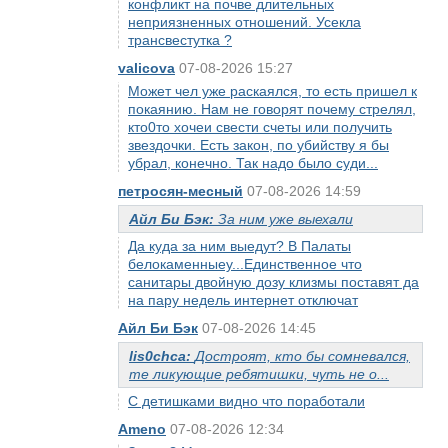
конфликт на почве длительных
неприязненных отношений. Усекла
трансвестутка ?
valicova
07-08-2026 15:27
Может чел уже раскаялся, то есть пришел к
покаянию. Нам не говорят почему стрелял,
кто0то хочеи свести счеты или получить
звездочки. Есть закон, по убийству я бы
убрал, конечно. Так надо было суди...
петросян-месный
07-08-2026 14:59
Айл Би Бэк:
За ним уже выехали
Да куда за ним выедут? В Палаты
белокаменныеу...Единственное что
санитары двойную дозу клизмы поставят да
на пару недель интернет отключат
Айл Би Бэк
07-08-2026 14:45
lis0chca:
Достроят, кто бы сомневался,
те ликующие ребятишки, чуть не о...
С детишками видно что поработали
Ameno
07-08-2026 12:34