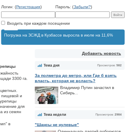
Логин: (
Регистрация
)
Пароль: (
Забыли?
)
Входить при каждом посещении
Погрузка на ЗСЖД в Кузбассе выросла в июле на 11,6%
Добавить новость
Тема дня
Просмотров:
582
урепицы
ожайность
За полметра до метро, или Где б взять
ощади 3300 га.
власть, которая не всласть?
Владимир Путин зачастил в
оцветных.
Сибирь...
в пищевой и
сурепицы
значение для
а из семян
Тема недели
Просмотров:
2984
мп" в
"Шансы не нулевые"
Одиннадцать партий поборются