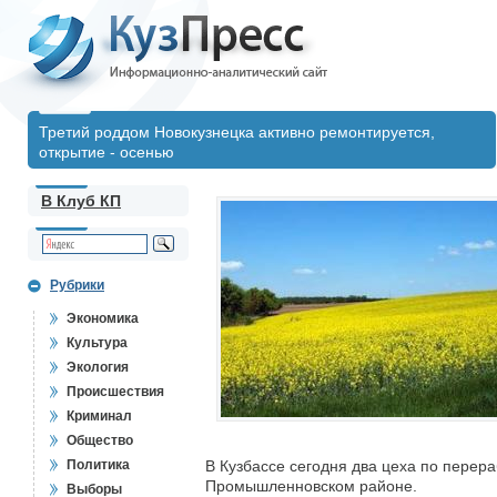
Третий роддом Новокузнецка активно ремонтируется,
открытие - осенью
В Клуб КП
Рубрики
Экономика
Культура
Экология
Происшествия
Криминал
Общество
Политика
В Кузбассе сегодня два цеха по пере
Промышленновском районе.
Выборы