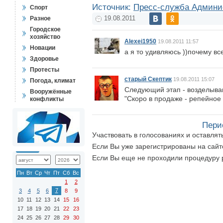
Источник:
Пресс-служба Админи
Спорт
Разное
19.08.2011
Городское
хозяйство
Alexei1950
19.08.2011 11:57
Новации
а я то удивляюсь ))почему вс
Здоровье
Протесты
старый Скептик
19.08.2011 15:07
Погода, климат
Следующий этап - возделыван
Вооружённые
"Скоро в продаже - репейное 
конфликты
Пери
Участвовать в голосованиях и оставля
Если Вы уже зарегистрированы на сай
Если Вы еще не проходили процедуру 
Пн
Вт
Ср
Чт
Пт
Сб
Вс
1
2
7
3
4
5
6
8
9
10
11
12
13
14
15
16
17
18
19
20
21
22
23
24
25
26
27
28
29
30