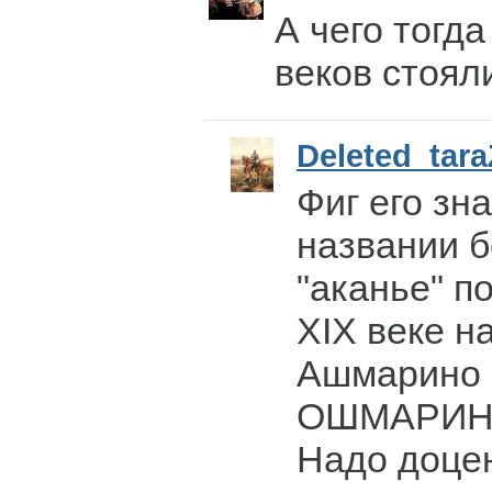
А чего тогда
веков стоял
Deleted_tar
Фиг его зна
названии 
"аканье" п
XIX веке н
Ашмарино
ОШМАРИНС
Надо доце