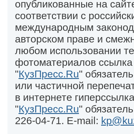
опубликованные на сайт
соответствии с российск
международным законод
авторском праве и смеж
любом использовании те
фотоматериалов ссылка
"
КузПресс.Ru
" обязател
или частичной перепеча
в интернете гиперссылка
"
КузПресс.Ru
" обязатель
226-04-71. E-mail:
kp@kuz