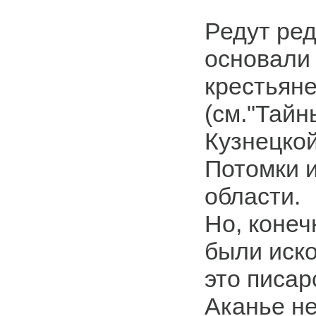
Редут ред
основали 
крестьян
(см."Тайн
Кузнецкой
Потомки и
области.
Но, конеч
были иск
это писар
Аканье н