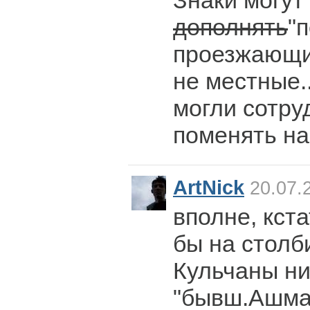
Знаки могут
дополнять
"
проезжающи
не местные.
могли сотру
поменять на
ArtNick
20.07.
вполне, кст
бы на столб
Кульчаны ни
"бывш.Ашма