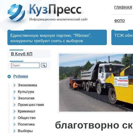
ГЛАВНАЯ
ФОТО
Единственную мирную партию, "Яблоко",
ТСЖ обяз
конкуренты требуют снять с выборов
В Клуб КП
Рубрики
Экономика
Культура
Экология
Происшествия
Криминал
Общество
благотворно ск
Политика
Выборы