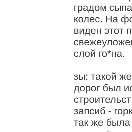
градом сыпа
колес. На фо
виден этот 
свежеуложе
слой го*на.
зы: такой ж
дорог был и
строительст
запсиб - го
так же была