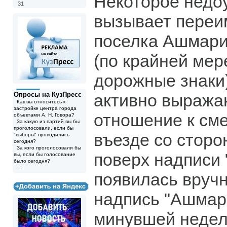
Некоторое недо
31
вызывает переи
поселка Ашмари
(по крайней мер
дорожные знаки
Опросы на КузПресс
активно выража
Как вы относитесь к
застройке центра города
отношение к сме
объектами А. Н. Говора?
За какую из партий вы бы
проголосовали, если бы
въезде со сторо
"выборы" проводились
сегодня?
За кого проголосовали бы
поверх надписи 
вы, если бы голосование
было сегодня?
...
появилась вруч
надпись "Ашмар
минувшей недел