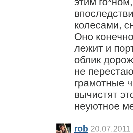
этим го*ном,
впоследстви
колесами, с
Оно конечно
лежит и пор
облик дорож
не перестаю
грамотные ч
вычистят эт
неуютное ме
rob
20.07.2011 