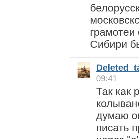
белорусс
московско
грамотеи 
Сибири б
Deleted_t
09:41
Так как 
колыванс
думаю о
писать 