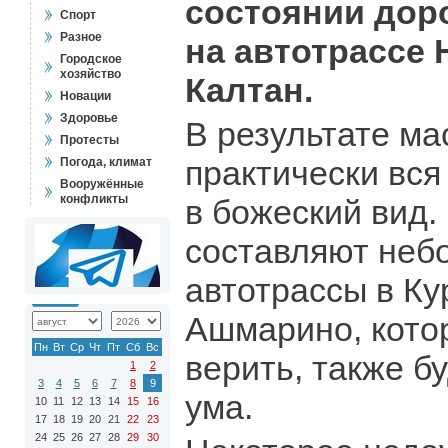
состоянии дор
Спорт
Разное
на автотрассе 
Городское
хозяйство
Калтан.
Новации
Здоровье
В результате м
Протесты
практически вся
Погода, климат
Вооружённые
конфликты
в божеский вид.
составляют неб
автотрассы в Ку
Ашмарино, кото
Пн
Вт
Ср
Чт
Пт
Сб
Вс
верить, также б
1
2
3
4
5
6
7
8
9
ума.
10
11
12
13
14
15
16
17
18
19
20
21
22
23
24
25
26
27
28
29
30