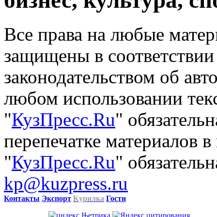
бизнес, культура, сп
Все права на любые матер
защищены в соответствии
законодательством об авт
любом использовании тек
"
КузПресс.Ru
" обязатель
перепечатке материалов в
"
КузПресс.Ru
" обязательн
kp@kuzpress.ru
Контакты
Экспорт
Курилка
Гости