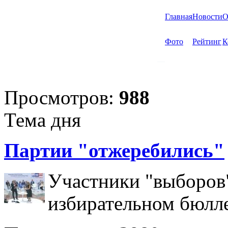
Главная
Новости
О
Фото
Рейтинг
К
Просмотров:
988
Тема дня
Партии "отжеребились"
Участники "выборов"
избирательном бюлл