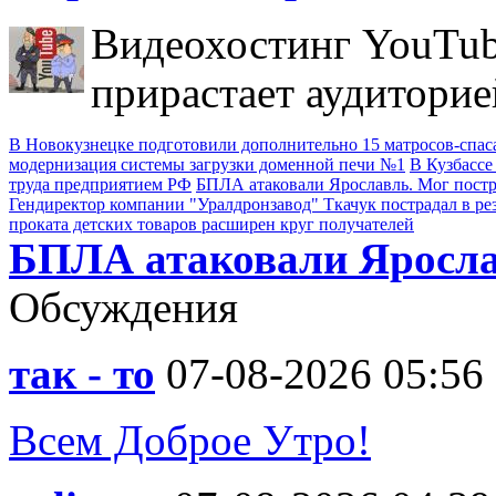
Видеохостинг YouTub
прирастает аудиторие
В Новокузнецке подготовили дополнительно 15 матросов-спас
модернизация системы загрузки доменной печи №1
В Кузбассе
труда предприятием РФ
БПЛА атаковали Ярославль. Мог пост
Гендиректор компании "Уралдронзавод" Ткачук пострадал в ре
проката детских товаров расширен круг получателей
БПЛА атаковали Яросла
Обсуждения
так - то
07-08-2026 05:56
Всем Доброе Утро!