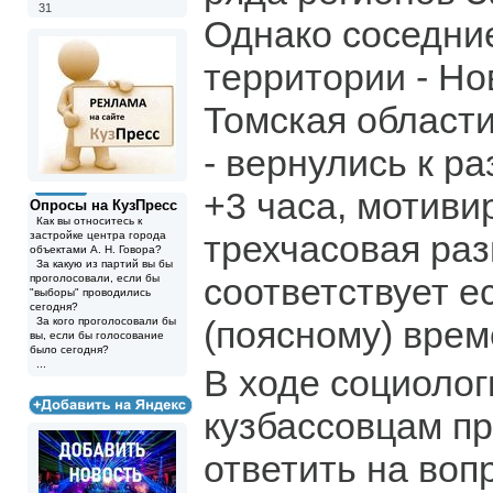
31
Однако соседни
территории - Но
Томская области
- вернулись к р
+3 часа, мотивир
Опросы на КузПресс
Как вы относитесь к
трехчасовая ра
застройке центра города
объектами А. Н. Говора?
За какую из партий вы бы
соответствует е
проголосовали, если бы
"выборы" проводились
сегодня?
(поясному) врем
За кого проголосовали бы
вы, если бы голосование
было сегодня?
...
В ходе социолог
кузбассовцам п
ответить на воп