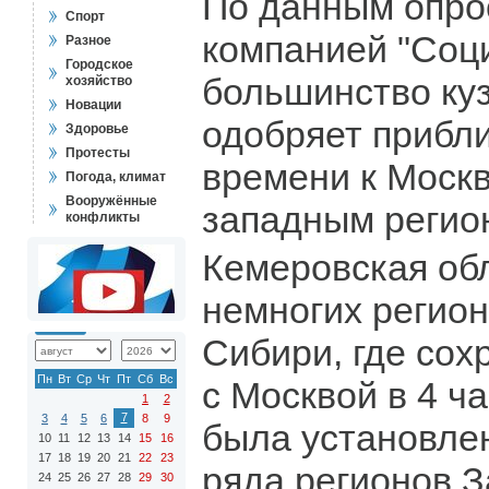
По данным опро
Спорт
компанией "Соц
Разное
Городское
большинство ку
хозяйство
Новации
одобряет прибл
Здоровье
Протесты
времени к Москв
Погода, климат
Вооружённые
западным регио
конфликты
Кемеровская обл
немногих регион
Сибири, где сох
Пн
Вт
Ср
Чт
Пт
Сб
Вс
с Москвой в 4 ч
1
2
7
3
4
5
6
8
9
была установлен
10
11
12
13
14
15
16
17
18
19
20
21
22
23
ряда регионов 
24
25
26
27
28
29
30