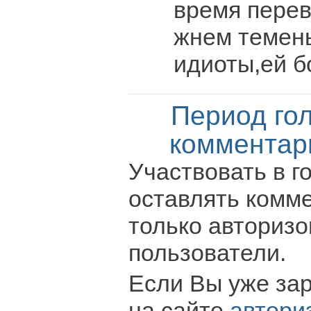
время перев
жнем темень
идиоты,ей б
Период го
комментар
Участвовать в г
оставлять комм
только авториз
пользователи.
Если Вы уже за
на сайте
автори