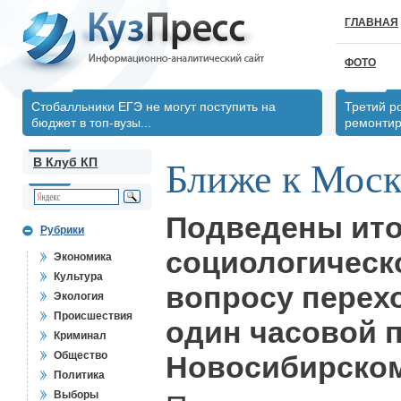
ГЛАВНАЯ
ФОТО
Стобалльники ЕГЭ не могут поступить на
Третий р
бюджет в топ-вузы...
ремонтир
В Клуб КП
Ближе к Моск
Подведены ито
Рубрики
социологическ
Экономика
Культура
вопросу перехо
Экология
Происшествия
один часовой п
Криминал
Общество
Новосибирском
Политика
Выборы