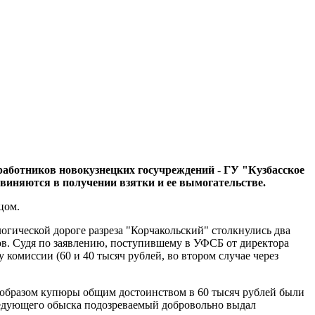
работников новокузнецких госучреждений - ГУ "Кузбасское
бвиняются в получении взятки и ее вымогательстве.
цом.
огической дороге разреза "Корчакольский" столкнулись два
ов. Судя по заявлению, поступившему в УФСБ от директора
 комиссии (60 и 40 тысяч рублей, во втором случае через
образом купюры общим достоинством в 60 тысяч рублей были
следующего обыска подозреваемый добровольно выдал