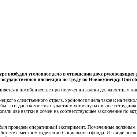
уре возбудил уголовное дело в отношении двух руководящих 
Государственной инспекции по труду по Новокузнецку. Они о
виняется в пособничестве при получении взятки должностным ли
кого следственного отдела, хронология дела такова: на технол
 была создана комиссия с участием упомянутых выше сотрудник
гали две взятки в обмен на соответствующее заключение по акту
 был проведен оперативный эксперимент. Помеченные должным 
кабинете в местном отделении Социального фонда. И в ходе по