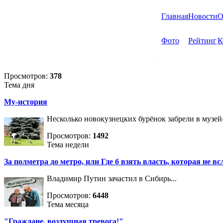
Главная
Новости
О
Фото
Рейтинг
К
Просмотров:
378
Тема дня
Му-история
Несколько новокузнецких бурёнок забрели в музей
Просмотров:
1492
Тема недели
За полметра до метро, или Где б взять власть, которая не вс
Владимир Путин зачастил в Сибирь...
Просмотров:
6448
Тема месяца
"Граждане, воздушная тревога!"