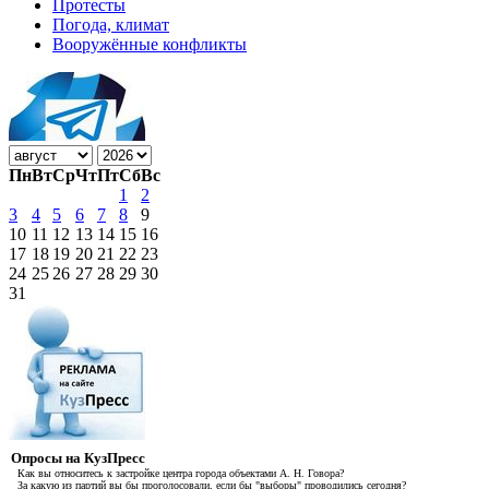
Протесты
Погода, климат
Вооружённые конфликты
Пн
Вт
Ср
Чт
Пт
Сб
Вс
1
2
3
4
5
6
7
8
9
10
11
12
13
14
15
16
17
18
19
20
21
22
23
24
25
26
27
28
29
30
31
Опросы на КузПресс
Как вы относитесь к застройке центра города объектами А. Н. Говора?
За какую из партий вы бы проголосовали, если бы "выборы" проводились сегодня?