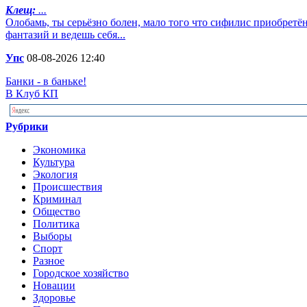
Клещ:
...
Олобамь, ты серьёзно болен, мало того что сифилис приобретё
фантазий и ведешь себя...
Упс
08-08-2026 12:40
Банки - в баньке!
В Клуб КП
Рубрики
Экономика
Культура
Экология
Происшествия
Криминал
Общество
Политика
Выборы
Спорт
Разное
Городское хозяйство
Новации
Здоровье