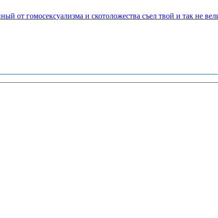
нный от гомосексуализма и скотоложества съел твой и так не ве