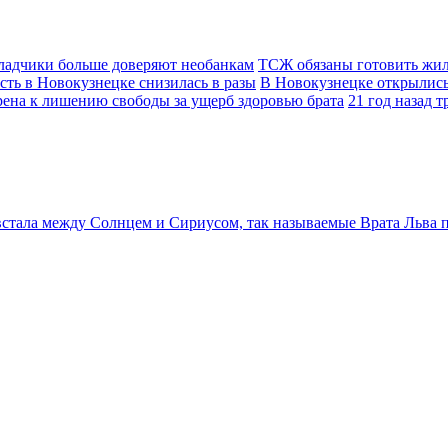
ладчики больше доверяют необанкам
ТСЖ обязаны готовить жил
сть в Новокузнецке снизилась в разы
В Новокузнецке открылис
ена к лишению свободы за ущерб здоровью брата
21 год назад 
 встала между Солнцем и Сириусом, так называемые Врата Льва пр