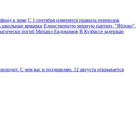
фонд к зиме
С 1 сентября изменятся правила перевозок
ь школьные ярмарки
Единственную мирную партию, "Яблоко",
трагически погиб Михаил Евдокимов
В Кузбассе задержан
оходит. С чем вас и поздравляю. 12 августа открывается