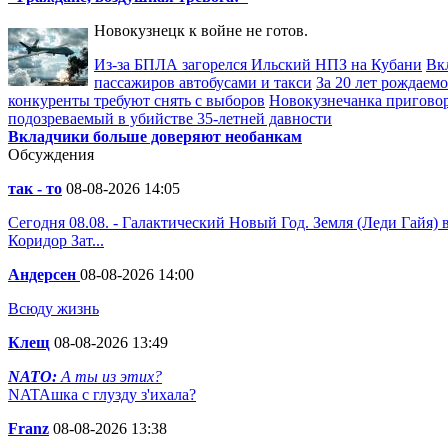
Новокузнецк к войне не готов.
Из-за БПЛА загорелся Ильский НПЗ на Кубани
Вк
пассажиров автобусами и такси
За 20 лет рождаемо
конкуренты требуют снять с выборов
Новокузнечанка приговор
подозреваемый в убийстве 35-летней давности
Вкладчики больше доверяют необанкам
Обсуждения
так - то
08-08-2026 14:05
Сегодня 08.08. - Галактический Новый Год. Земля (Леди Гайя)
Коридор Зат...
Андерсен
08-08-2026 14:00
Всюду жизнь
Клещ
08-08-2026 13:49
NATO:
А ты из этих?
NATAшка с глузду з'ихала?
Franz
08-08-2026 13:38