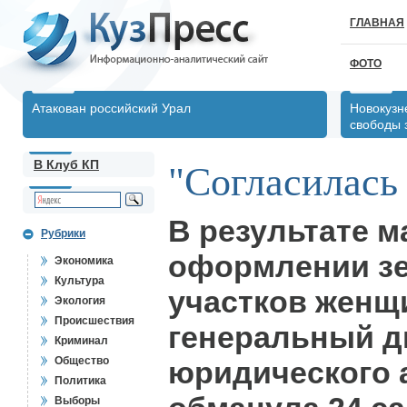
ГЛАВНАЯ
ФОТО
Атакован российский Урал
Новокузн
свободы 
В Клуб КП
"Согласилась 
В результате 
Рубрики
оформлении з
Экономика
Культура
участков женщи
Экология
Происшествия
генеральный д
Криминал
Общество
юридического 
Политика
Выборы