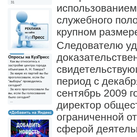
31
использованием
служебного поло
крупном размере
Следователю уд
доказательствен
Опросы на КузПресс
Как вы относитесь к
свидетельствующ
застройке центра города
объектами А. Н. Говора?
За какую из партий вы бы
период с декабр
проголосовали, если бы
"выборы" проводились
сегодня?
сентябрь 2009 г
За кого проголосовали бы
вы, если бы голосование
было сегодня?
директор общес
...
ограниченной о
сферой деятель