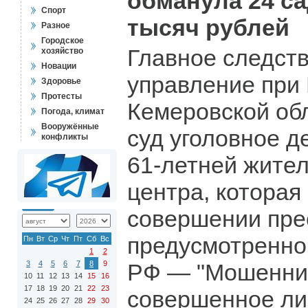
обманула 24 са
Спорт
тысяч рублей
Разное
Городское
Главное следст
хозяйство
Новации
управление при
Здоровье
Протесты
Кемеровской об
Погода, климат
Вооружённые
суд уголовное д
конфликты
61-летней жите
центра, которая
совершении пре
предусмотренного
Пн
Вт
Ср
Чт
Пт
Сб
Вс
1
2
3
4
5
6
7
8
9
РФ — "Мошенни
10
11
12
13
14
15
16
17
18
19
20
21
22
23
совершенное ли
24
25
26
27
28
29
30