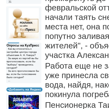
31
февральской от
начали таять сн
места нет, она 
попутно залива
жителей", - объ
Опросы на КузПресс
Как вы относитесь к
участка Алексан
застройке центра города
объектами А. Н. Говора?
За какую из партий вы бы
проголосовали, если бы
Работа еще не з
"выборы" проводились
сегодня?
За кого проголосовали бы
уже принесла св
вы, если бы голосование
было сегодня?
...
вода, найдя, нак
покинула погреб
Пенсионерка Та