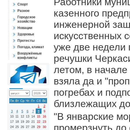
Работники муни
Спорт
казенного пред
Разное
Городское
инженерной защ
хозяйство
Новации
искусственных с
Здоровье
Протесты
уже две недели
Погода, климат
Вооружённые
речушки Черкас
конфликты
летом, в начале
взяла да и "про
погребах и подп
близлежащих до
Пн
Вт
Ср
Чт
Пт
Сб
Вс
1
2
3
4
5
6
7
8
9
"В январские мо
10
11
12
13
14
15
16
17
18
19
20
21
22
23
промерзнуть до 
24
25
26
27
28
29
30