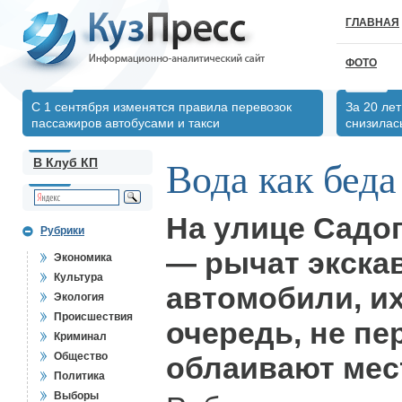
ГЛАВНАЯ
ФОТО
С 1 сентября изменятся правила перевозок
За 20 ле
пассажиров автобусами и такси
снизилас
В Клуб КП
Вода как беда
На улице Садо
Рубрики
— рычат экска
Экономика
Культура
автомобили, их
Экология
Происшествия
очередь, не пе
Криминал
Общество
облаивают мес
Политика
Выборы