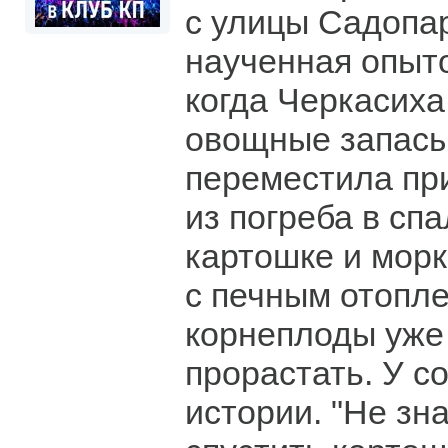
с улицы Садопар
наученная опыто
когда Черкасиха
овощные запасы
переместила пр
из погреба в сп
картошке и морк
с печным отопл
корнеплоды уже
прорастать. У с
истории. "Не зн