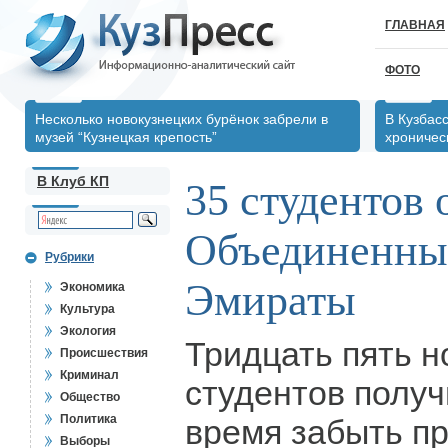
ГЛАВНАЯ
ФОТО
Несколько новокузнецких бурёнок забрели в
В Кузбас
музей “Кузнецкая крепость”
хрониче
В Клуб КП
35 студентов 
Объединенны
Рубрики
Эмираты
Экономика
Культура
Экология
Тридцать пять н
Происшествия
Криминал
студентов получ
Общество
Политика
время забыть пр
Выборы