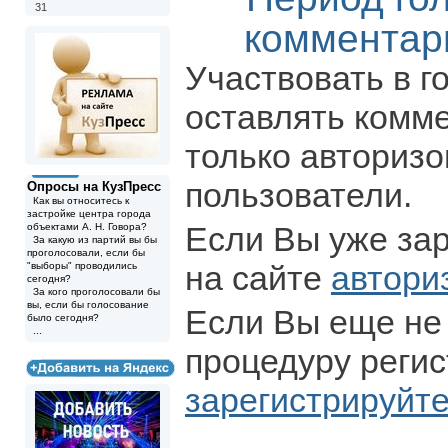
31
комментар
Участвовать в г
оставлять комм
только авториз
пользователи.
Опросы на КузПресс
Как вы относитесь к
застройке центра города
Если Вы уже за
объектами А. Н. Говора?
За какую из партий вы бы
проголосовали, если бы
на сайте
автори
"выборы" проводились
сегодня?
За кого проголосовали бы
вы, если бы голосование
Если Вы еще не
было сегодня?
...
процедуру регис
зарегистрируйт