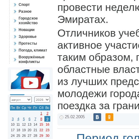
провести недел
Спорт
Разное
Эмиратах.
Городское
хозяйство
Отличников уче
Новации
Здоровье
активное участи
Протесты
Погода, климат
таким образом,
Вооружённые
конфликты
областные власт
из лучших пред
молодежи города
поездка за грани
Пн
Вт
Ср
Чт
Пт
Сб
Вс
1
2
25.02.2005
3
4
5
6
7
8
9
10
11
12
13
14
15
16
17
18
19
20
21
22
23
Период го
24
25
26
27
28
29
30