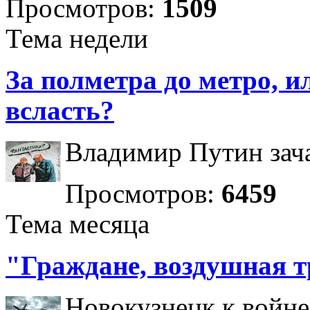
Просмотров:
1509
Тема недели
За полметра до метро, ил
всласть?
Владимир Путин зача
Просмотров:
6459
Тема месяца
"Граждане, воздушная т
Новокузнецк к войне 