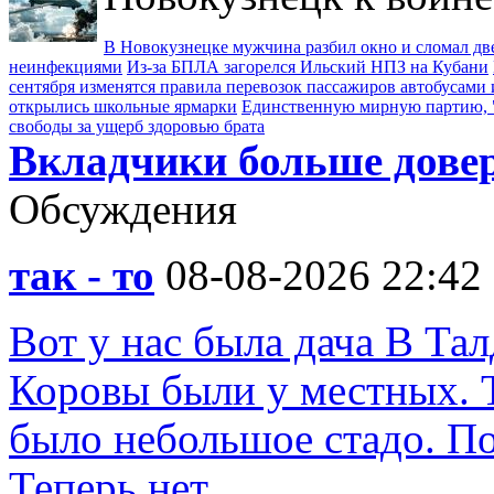
В Новокузнецке мужчина разбил окно и сломал д
неинфекциями
Из-за БПЛА загорелся Ильский НПЗ на Кубани
сентября изменятся правила перевозок пассажиров автобусами 
открылись школьные ярмарки
Единственную мирную партию, "
свободы за ущерб здоровью брата
Вкладчики больше дове
Обсуждения
так - то
08-08-2026 22:42
Вот у нас была дача В Тал
Коровы были у местных. Т
было небольшое стадо. По
Теперь нет ...