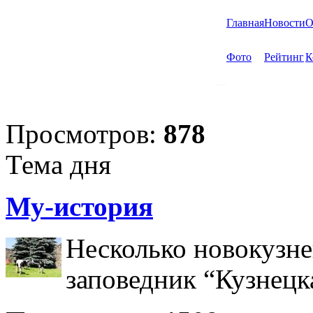
Главная
Новости
О
Фото
Рейтинг
К
Просмотров:
878
Тема дня
Му-история
Несколько новокузне
заповедник “Кузнецк