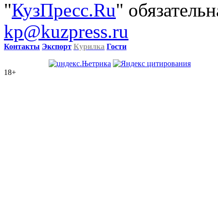
"
КузПресс.Ru
" обязательн
kp@kuzpress.ru
Контакты
Экспорт
Курилка
Гости
18+