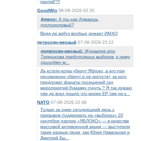
партий"!!!
GoodWin
08-08-2026 02:20
Ameno:
А ты как думаешь,
пустоголовый?
Вряд ли арбуз вообще думает ИМХО
петросян-месный
07-08-2026 23:22
петросян-месный:
Журавлев это
Терешкова предстоящих выборов ,к нему
приходят м...
Да кстати когда уберут Яблоко, а его при
несомненно уберут и не допустят, за кого
предложат фанаты посещений сих
мероприятий бумажку сунуть ? Я так думаю
уже до всех дошло что кроме ЕР там ни к...
NATO
07-08-2026 22:48
Только за один сегодняшний день с
призывом поддержать на «выборах» 20
сентября партию «ЯБЛОКО» — в качестве
массовой антивоенной акции — выступили
такие разные люди, как Юлия Навальная и
Дмитрий Бы...