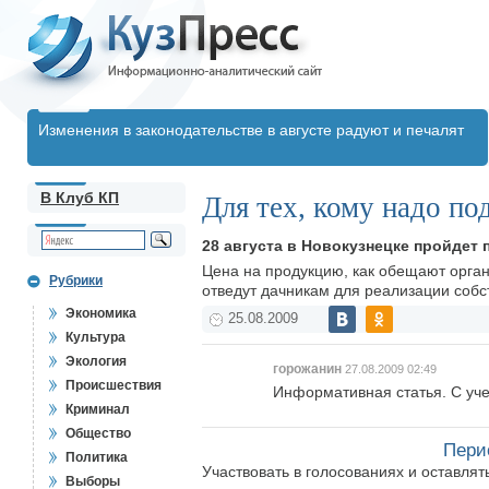
Изменения в законодательстве в августе радуют и печалят
В Клуб КП
Для тех, кому надо по
28 августа в Новокузнецке пройдет
Цена на продукцию, как обещают орган
Рубрики
отведут дачникам для реализации собс
Экономика
25.08.2009
Культура
Экология
горожанин
27.08.2009 02:49
Происшествия
Информативная статья. С учет
Криминал
Общество
Пери
Политика
Участвовать в голосованиях и оставля
Выборы