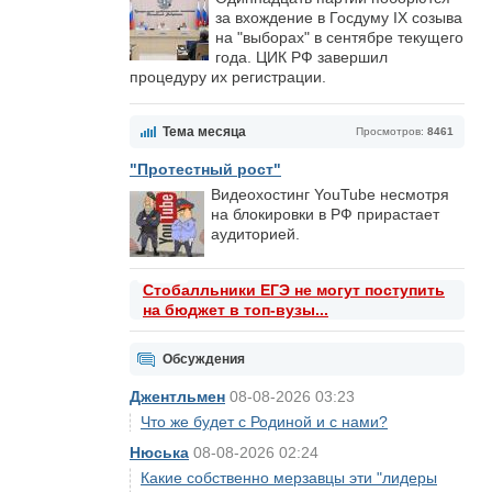
за вхождение в Госдуму IX созыва
на "выборах" в сентябре текущего
года. ЦИК РФ завершил
процедуру их регистрации.
Тема месяца
Просмотров:
8461
"Протестный рост"
Видеохостинг YouTube несмотря
на блокировки в РФ прирастает
аудиторией.
Стобалльники ЕГЭ не могут поступить
на бюджет в топ-вузы...
Обсуждения
Джентльмен
08-08-2026 03:23
Что же будет с Родиной и с нами?
Нюська
08-08-2026 02:24
Какие собственно мерзавцы эти "лидеры