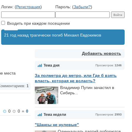
Логин: (
Регистрация
)
Пароль: (
Забыли?
)
Входить при каждом посещении
21 год назад трагически погиб Михаил Евдокимов
Добавить новость
Тема дня
Просмотров:
1246
ые места
За полметра до метро, или Где б взять
власть, которая не всласть?
омментариев:
1
Владимир Путин зачастил в
Сибирь...
0
0
=
0
Тема недели
Просмотров:
2993
"Шансы не нулевые"
Одиннадцать партий поборются