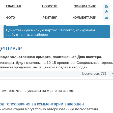
ГЛАВНАЯ
НОВОСТИ
ОФИЦИАЛЬНО
ФОТО
РЕЙТИНГ
КОММЕНТАРИИ
Единственную мирную партию, "Яблоко", конкуренты
требуют снять с выборов
дешевле
 продовольственная ярмарка, посвященная Дню шахтера.
изаторы, будут снижены на 10-15 процентов. Специальные торгов
твенной продукции, выращенной в садах и огородах.
Просмотров:
783
|
К
ом того, что не указаны ни место ни время.
од голосования за комментарии завершен
ть комментарии могут только авторизованные пользователи.