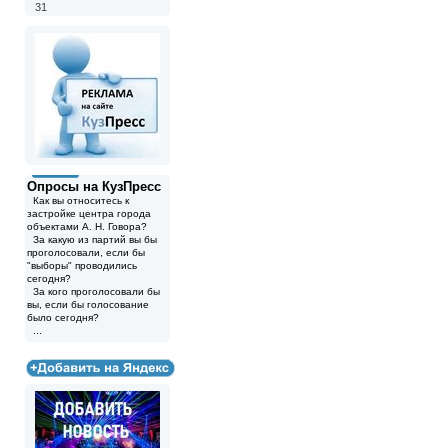
31
Опросы на КузПресс
Как вы относитесь к
застройке центра города
объектами А. Н. Говора?
За какую из партий вы бы
проголосовали, если бы
"выборы" проводились
сегодня?
За кого проголосовали бы
вы, если бы голосование
было сегодня?
...