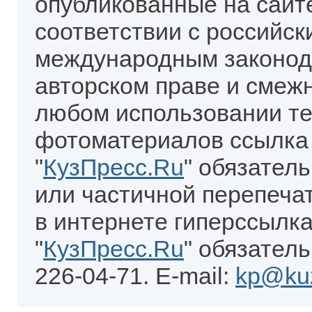
опубликованные на сайт
соответствии с российск
международным законод
авторском праве и смеж
любом использовании те
фотоматериалов ссылка
"
КузПресс.Ru
" обязател
или частичной перепеча
в интернете гиперссылка
"
КузПресс.Ru
" обязатель
226-04-71. E-mail:
kp@kuz