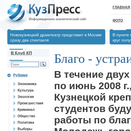
ГЛАВНАЯ
ФОТО
Новокузнецкий драмтеатр представит в Москве
В пункте
сразу два спектакля
круг пол
В Клуб КП
Благо - устра
В течение двух
Рубрики
по июнь 2008 г.
Экономика
Культура
Кузнецкой кре
Экология
Происшествия
студентов буд
Криминал
Общество
работы по благ
Политика
Выборы