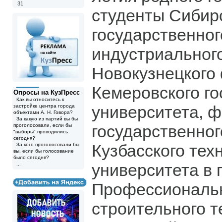
31
студенты Сибир
государственног
индустриального
Новокузнецкого
Кемеровского го
Опросы на КузПресс
Как вы относитесь к
университета, 
застройке центра города
объектами А. Н. Говора?
За какую из партий вы бы
государственно
проголосовали, если бы
"выборы" проводились
сегодня?
Кузбасского тех
За кого проголосовали бы
вы, если бы голосование
было сегодня?
университета в г
...
Профессиональн
строительного т