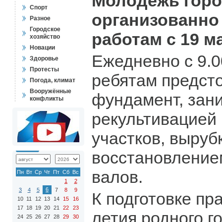
Молодежь гор
Спорт
организованно
Разное
Городское
работам с 19 м
хозяйство
Новации
Ежедневно с 9.0
Здоровье
Протесты
ребятам предст
Погода, климат
Вооружённые
фундамент, зан
конфликты
рекультивацией
участков, выруб
восстановление
валов.
Пн
Вт
Ср
Чт
Пт
Сб
Вс
1
2
6
3
4
5
7
8
9
К подготовке пр
10
11
12
13
14
15
16
17
18
19
20
21
22
23
летия родного г
24
25
26
27
28
29
30