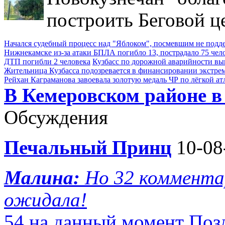
построить Беговой ц
Начался судебный процесс над "Яблоком", посмевшим не под
Нижнекамске из-за атаки БПЛА погибло 13, пострадало 75 чел
ДТП погибли 2 человека
Кузбасс по дорожной аварийности выш
Жительница Кузбасса подозревается в финансировании экстре
Рейхан Каграманова завоевала золотую медаль ЧР по лёгкой ат
В Кемеровском районе в
Обсуждения
Печальный Принц
10-08
Малина:
Но 32 комментар
ожидала!
54 на данный момент Поз