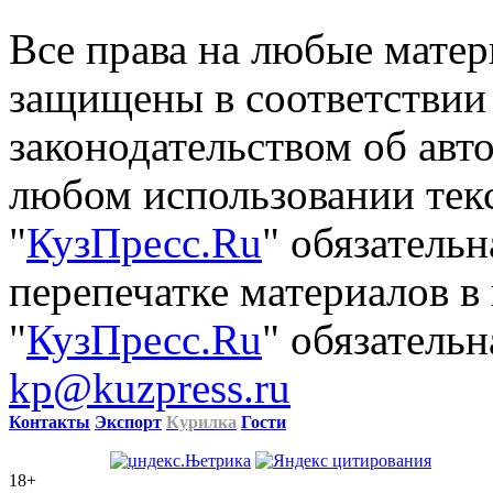
Все права на любые матер
защищены в соответствии
законодательством об авт
любом использовании тек
"
КузПресс.Ru
" обязатель
перепечатке материалов в
"
КузПресс.Ru
" обязательн
kp@kuzpress.ru
Контакты
Экспорт
Курилка
Гости
18+