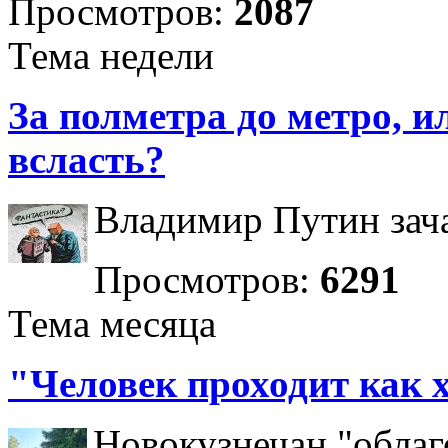
Просмотров:
2087
Тема недели
За полметра до метро, ил
всласть?
Владимир Путин зача
Просмотров:
6291
Тема месяца
"Человек проходит как 
Новокузнечан "облаг