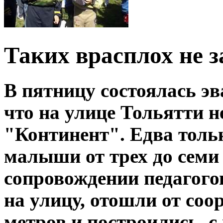
Таких врасплох не 
В пятницу состоялась эв
что на улице Тольятти н
"Континент". Едва тольк
малыши от трех до семи
сопровождении педагого
на улицу, отошли от соо
метров и построились, с