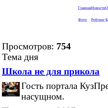
Главная
Новости
О
Фото
Рейтинг
К
Просмотров:
754
Тема дня
Школа не для прикола
Гость портала КузПр
насущном.