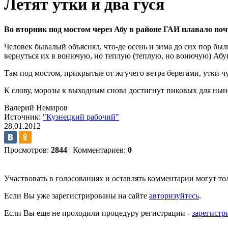
Летят утки и два гуся
Во вторник под мостом через Абу в районе ГАИ плавало почт
Человек бывалый объяснял, что-де осень и зима до сих пор был
вернуться их в вонючую, но теплую (теплую, но вонючую) Абу
Там под мостом, прикрытые от жгучего ветра берегами, утки чу
К слову, морозы к выходным снова достигнут пиковых для ныне
Валерий Немиров
Источник:
"Кузнецкий рабочий"
28.01.2012
Просмотров:
2844
|
Комментариев:
0
Участвовать в голосованиях и оставлять комментарии могут то
Если Вы уже зарегистрированы на сайте
авторизуйтесь
.
Если Вы еще не проходили процедуру регистрации -
зарегистр