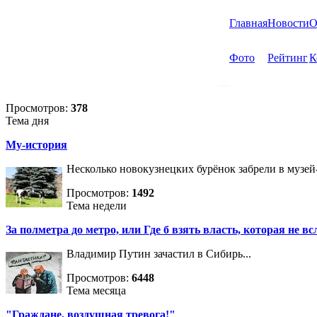
Главная
Новости
О
Фото
Рейтинг
К
Просмотров:
378
Тема дня
Му-история
Несколько новокузнецких бурёнок забрели в музей
Просмотров:
1492
Тема недели
За полметра до метро, или Где б взять власть, которая не вс
Владимир Путин зачастил в Сибирь...
Просмотров:
6448
Тема месяца
"Граждане, воздушная тревога!"