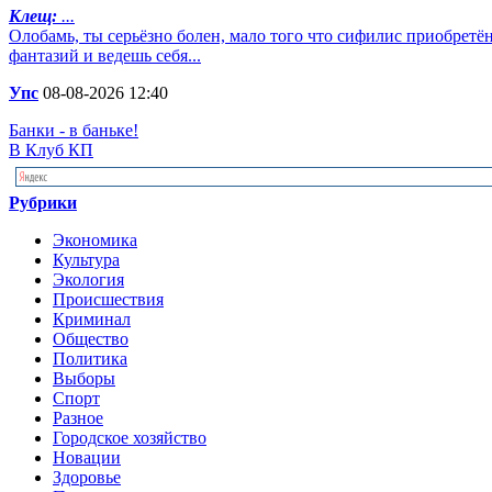
Клещ:
...
Олобамь, ты серьёзно болен, мало того что сифилис приобретё
фантазий и ведешь себя...
Упс
08-08-2026 12:40
Банки - в баньке!
В Клуб КП
Рубрики
Экономика
Культура
Экология
Происшествия
Криминал
Общество
Политика
Выборы
Спорт
Разное
Городское хозяйство
Новации
Здоровье