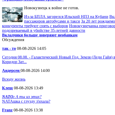
Новокузнецк к войне не готов.
Из-за БПЛА загорелся Ильский НПЗ на Кубани
Вк
пассажиров автобусами и такси
За 20 лет рождаемо
конкуренты требуют снять с выборов
Новокузнечанка приговор
подозреваемый в убийстве 35-летней давности
Вкладчики больше доверяют необанкам
Обсуждения
так - то
08-08-2026 14:05
Сегодня 08.08. - Галактический Новый Год. Земля (Леди Гайя)
Коридор Зат...
Андерсен
08-08-2026 14:00
Всюду жизнь
Клещ
08-08-2026 13:49
NATO:
А ты из этих?
NATAшка с глузду з'ихала?
Franz
08-08-2026 13:38