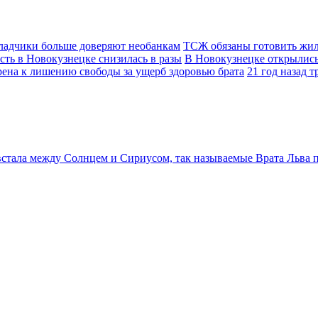
ладчики больше доверяют необанкам
ТСЖ обязаны готовить жил
сть в Новокузнецке снизилась в разы
В Новокузнецке открылис
ена к лишению свободы за ущерб здоровью брата
21 год назад 
 встала между Солнцем и Сириусом, так называемые Врата Льва пр