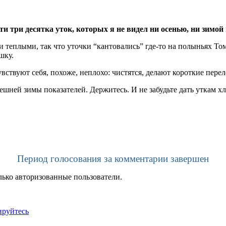
и три десятка уток, которых я не видел ни осенью, ни зимой
и теплыми, так что уточки “кантовались” где-то на полыньях То
шку.
вствуют себя, похоже, неплохо: чистятся, делают короткие перел
шней зимы показателей. Держитесь. И не забудьте дать уткам хл
Период голосования за комментарии завершен
лько авторизованные пользователи.
ируйтесь