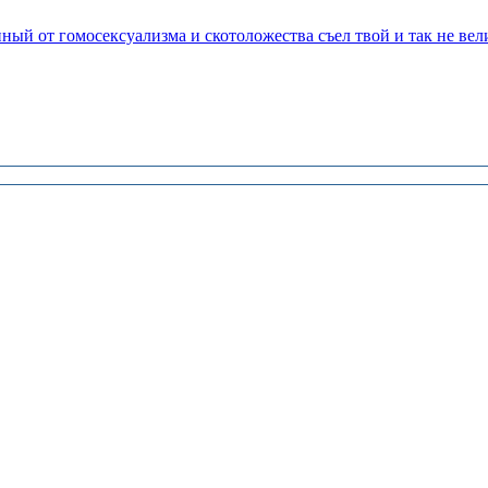
нный от гомосексуализма и скотоложества съел твой и так не ве