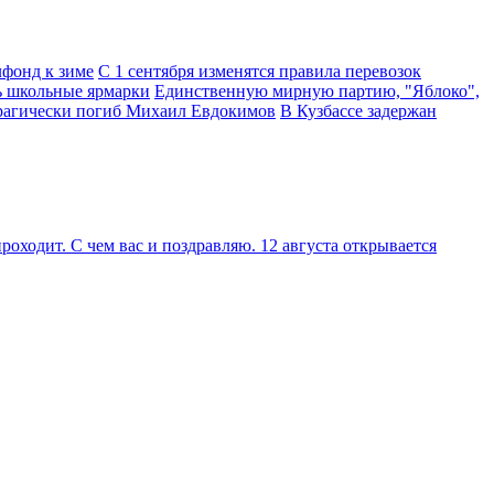
фонд к зиме
С 1 сентября изменятся правила перевозок
ь школьные ярмарки
Единственную мирную партию, "Яблоко",
трагически погиб Михаил Евдокимов
В Кузбассе задержан
оходит. С чем вас и поздравляю. 12 августа открывается