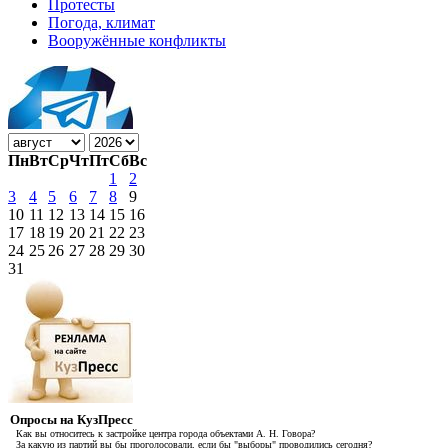
Протесты
Погода, климат
Вооружённые конфликты
Пн
Вт
Ср
Чт
Пт
Сб
Вс
1
2
3
4
5
6
7
8
9
10
11
12
13
14
15
16
17
18
19
20
21
22
23
24
25
26
27
28
29
30
31
Опросы на КузПресс
Как вы относитесь к застройке центра города объектами А. Н. Говора?
За какую из партий вы бы проголосовали, если бы "выборы" проводились сегодня?