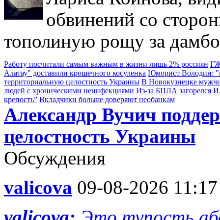
обвинений со сторон
тополиную рощу за дамбо
Работу посчитали самым важным в жизни лишь 2% россиян
ГЖ
Алатау" доставили крошечного косуленка
Юморист Володин: "в
территориальную целостность Украины
В Новокузнецке мужчи
людей с хроническими неинфекциями
Из-за БПЛА загорелся 
крепость”
Вкладчики больше доверяют необанкам
Александр Вучич подде
целостность Украины
Обсуждения
valicova
09-08-2026 11:17
valicova:
Это тупость аб