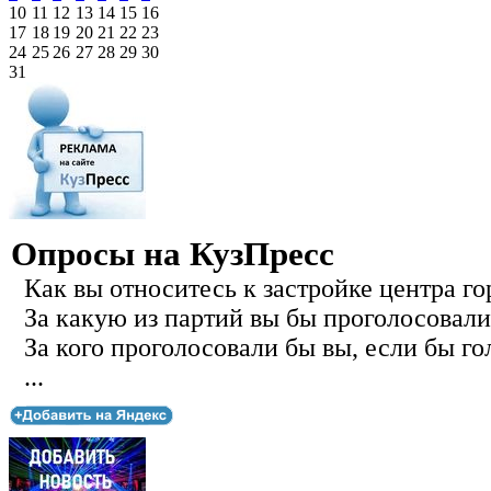
10
11
12
13
14
15
16
17
18
19
20
21
22
23
24
25
26
27
28
29
30
31
Опросы на КузПресс
Как вы относитесь к застройке центра го
За какую из партий вы бы проголосовали
За кого проголосовали бы вы, если бы го
...