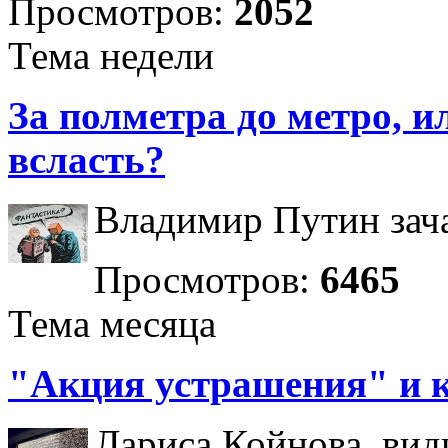
Просмотров:
2052
Тема недели
За полметра до метро, ил
всласть?
Владимир Путин зача
Просмотров:
6465
Тема месяца
"Акция устрашения" и 
Лариса Койнова, вид