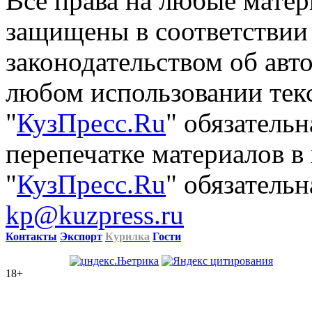
Все права на любые матер
защищены в соответствии
законодательством об авт
любом использовании тек
"
КузПресс.Ru
" обязатель
перепечатке материалов в
"
КузПресс.Ru
" обязательн
kp@kuzpress.ru
Контакты
Экспорт
Курилка
Гости
18+