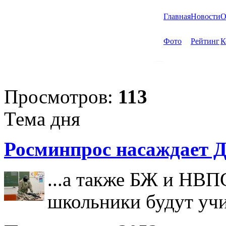
Главная
Новости
О
Фото
Рейтинг
К
Просмотров:
113
Тема дня
Росминпрос насаждает Д
...а также БЖ и НВП
школьники будут учи