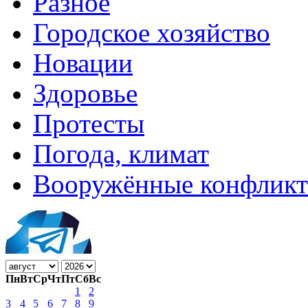
Разное
Городское хозяйство
Новации
Здоровье
Протесты
Погода, климат
Вооружённые конфлик
Пн
Вт
Ср
Чт
Пт
Сб
Вс
1
2
3
4
5
6
7
8
9