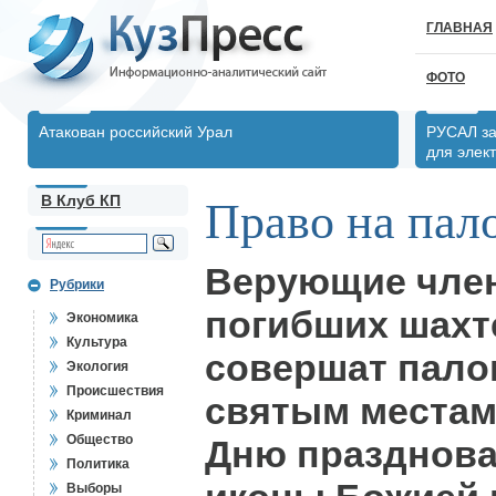
ГЛАВНАЯ
ФОТО
Атакован российский Урал
РУСАЛ за
для элек
В Клуб КП
Право на пал
Верующие чле
Рубрики
погибших шахт
Экономика
Культура
совершат пало
Экология
Происшествия
святым местам
Криминал
Общество
Дню празднова
Политика
Выборы