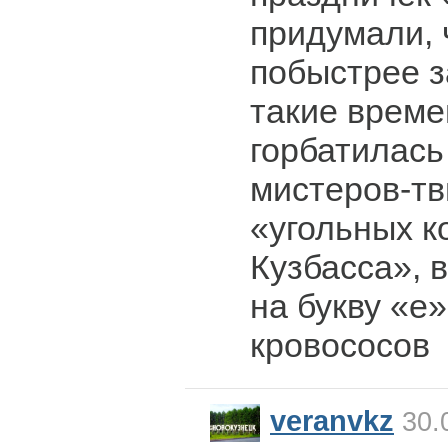
придумали, 
побыстрее з
такие време
горбатилась
мистеров-тв
«угольных к
Кузбасса», 
на букву «е»
кровососов
veranvkz
30.