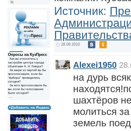
31
Источник:
Пре
Администрац
Правительств
28.08.2010
Опросы на КузПресс
Как вы относитесь к
Alexei1950
застройке центра города
28.
объектами А. Н. Говора?
За какую из партий вы бы
на дурь вся
проголосовали, если бы
"выборы" проводились
сегодня?
находятся!п
За кого проголосовали бы
вы, если бы голосование
было сегодня?
шахтёров не
...
молиться за
земель поед