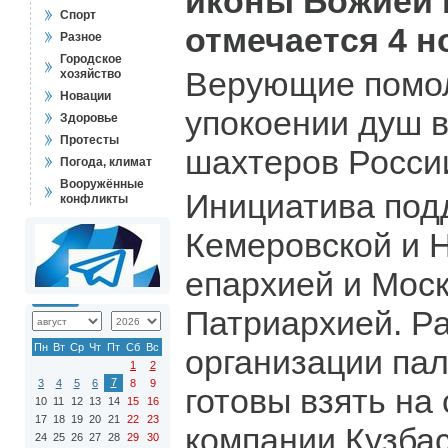
иконы Божией 
Спорт
отмечается 4 н
Разное
Городское
Верующие помол
хозяйство
Новации
упокоении душ 
Здоровье
Протесты
шахтеров России
Погода, климат
Вооружённые
Инициатива под
конфликты
Кемеровской и 
епархией и Мос
Патриархией. Р
Пн
Вт
Ср
Чт
Пт
Сб
Вс
организации па
1
2
7
3
4
5
6
8
9
готовы взять на
10
11
12
13
14
15
16
17
18
19
20
21
22
23
компании Кузбас
24
25
26
27
28
29
30