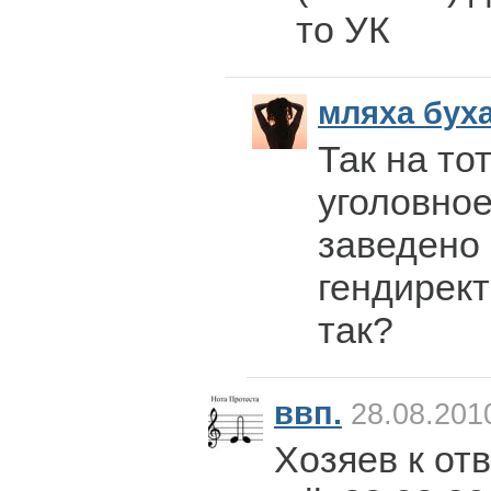
то УК
мляха бух
Так на то
уголовно
заведено
гендирект
так?
ввп.
28.08.201
Хозяев к отв