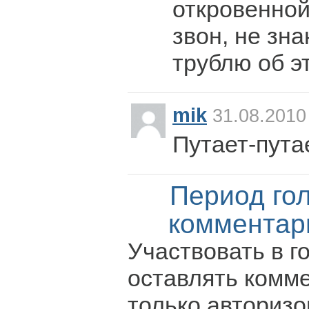
откровенно
звон, не зна
трублю об эт
mik
31.08.2010
Путает-путае
Период го
комментар
Участвовать в г
оставлять комм
только авториз