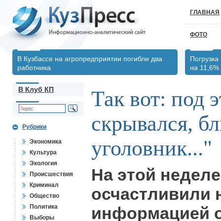
ГЛАВНАЯ
ФОТО
В Кузбассе на агропредприятии погибли два
Погрузка
работника
на 11,6%
В Клуб КП
Так вот: под 
скрывался, бл
Рубрики
уголовник..."
Экономика
Культура
Экология
На этой неделе
Происшествия
Криминал
осчастливили 
Общество
Политика
информацией о
Выборы