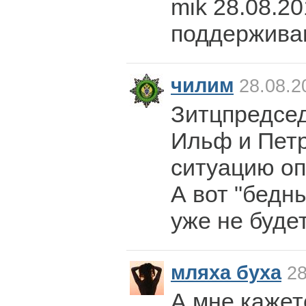
mik 28.08.20
поддержив
чилим
28.08.2
Зитцпредсед
Ильф и Пет
ситуацию оп
А вот "бедн
уже не будет.
мляха буха
28
А мне кажет