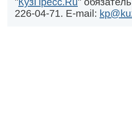
"
КузПресс.Ru
" обязатель
226-04-71. E-mail:
kp@kuz