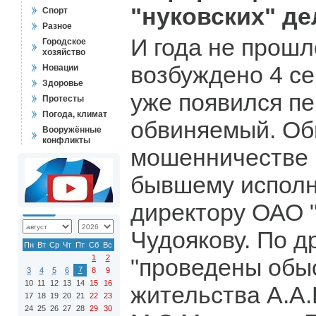
"нуковских" де
Спорт
Разное
И года не прошл
Городское
хозяйство
возбуждено 4 се
Новации
Здоровье
уже появился п
Протесты
Погода, климат
обвиняемый. Об
Вооружённые
конфликты
мошенничестве 
бывшему испол
директору ОАО 
Чудоякову. По д
Пн
Вт
Ср
Чт
Пт
Сб
Вс
1
2
"проведены обыс
7
3
4
5
6
8
9
10
11
12
13
14
15
16
жительства А.А.
17
18
19
20
21
22
23
24
25
26
27
28
29
30