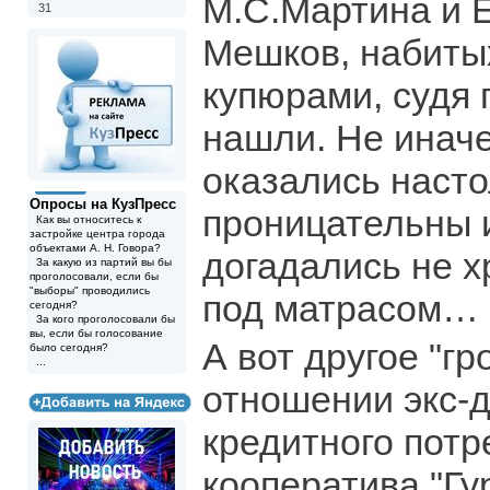
М.С.Мартина и Е
31
Мешков, набит
купюрами, судя 
нашли. Не инач
оказались насто
Опросы на КузПресс
проницательны 
Как вы относитесь к
застройке центра города
объектами А. Н. Говора?
догадались не х
За какую из партий вы бы
проголосовали, если бы
"выборы" проводились
под матрасом…
сегодня?
За кого проголосовали бы
вы, если бы голосование
А вот другое "гр
было сегодня?
...
отношении экс-
кредитного потр
кооператива "Гу