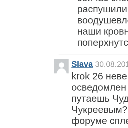
распушили,
воодушевл
наши кров
поперхнутс
Slava
30.08.20
krok 26 нев
осведомлен 
путаешь Чуд
Чукреевым? 
форуме спле