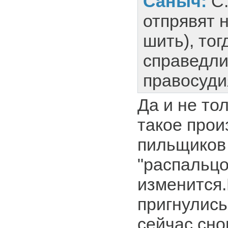
Саныч:
С
отпрявят 
шить), тог
справедли
правосуди
Да и не то
такое прои
пильщиков
"распальцо
изменится.
пригнулись
сейчас сно