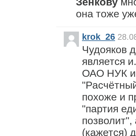
Зенкову
мно
она тоже уж
krok_26
28.08
Чудояков д
является и
ОАО НУК и
"Расчётный
похоже и п
"партия ед
позволит",
(кажется) 