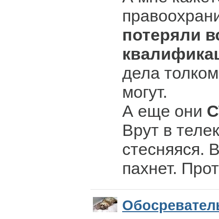
правоохран
потеряли в
квалифика
дела толком
могут.
А еще они
С
Врут в теле
стесняяся. 
пахнет. Про
Обосревател