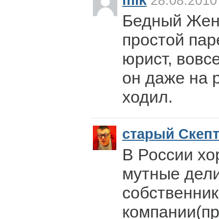
mik
28.08.2010
Бедный Жен
простой пар
юрист, вовс
он даже на 
ходил.
старый Скеп
В России хо
мутные дели
собственник
компании(пр