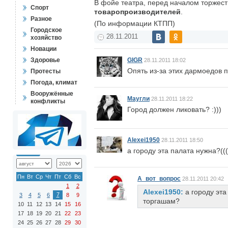
В фойе театра, перед началом торжест
Спорт
товаропроизводителей
.
Разное
(По информации КТПП)
Городское
28.11.2011
хозяйство
Новации
Здоровье
GIGR
28.11.2011 18:02
Опять из-за этих дармоедов 
Протесты
Погода, климат
Вооружённые
Маугли
28.11.2011 18:22
конфликты
Город должен ликовать? :)))
Alexei1950
28.11.2011 18:50
а городу эта палата нужна?((
Пн
Вт
Ср
Чт
Пт
Сб
Вс
А_вот_вопрос
28.11.2011 20:42
1
2
Alexei1950:
а городу эта
7
3
4
5
6
8
9
торгашам?
10
11
12
13
14
15
16
17
18
19
20
21
22
23
24
25
26
27
28
29
30