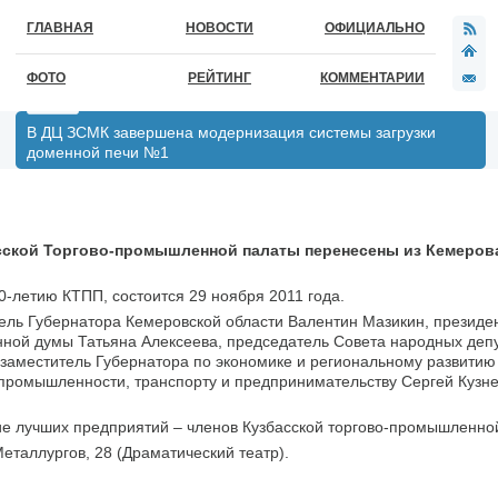
ГЛАВНАЯ
НОВОСТИ
ОФИЦИАЛЬНО
ФОТО
РЕЙТИНГ
КОММЕНТАРИИ
В ДЦ ЗСМК завершена модернизация системы загрузки
доменной печи №1
сской Торгово-промышленной палаты перенесены из Кемеров
-летию КТПП, состоится 29 ноября 2011 года.
ель Губернатора Кемеровской области Валентин Мазикин, президен
нной думы Татьяна Алексеева, председатель Совета народных деп
 заместитель Губернатора по экономике и региональному развити
промышленности, транспорту и предпринимательству Сергей Кузнец
ие лучших предприятий – членов Кузбасской торгово-промышленно
Металлургов, 28 (Драматический театр).