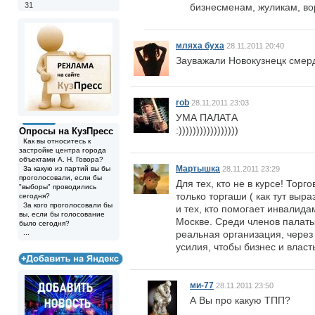
31
бизнесменам, жуликам, во
мляха буха
28.11.2011 20:40
Зауважали Новокузнецк смер
rob
28.11.2011 23:03
УМА ПАЛАТА
:)))))))))))))))))
Опросы на КузПресс
Как вы относитесь к
застройке центра города
объектами А. Н. Говора?
Мартышка
За какую из партий вы бы
28.11.2011 23:29
проголосовали, если бы
Для тех, кто не в курсе! То
"выборы" проводились
только торгаши ( как тут выр
сегодня?
За кого проголосовали бы
и тех, кто помогает инвалида
вы, если бы голосование
Москве. Среди членов палат
было сегодня?
...
реальная организация, чере
усилия, чтобы бизнес и влас
ми-77
28.11.2011 23:50
А Вы про какую ТПП?