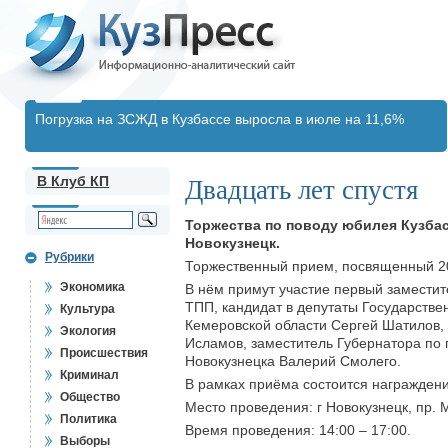
Погрузка на ЗСЖД в Кузбассе выросла в июле на 11,6%
В Клуб КП
Двадцать лет спустя
Торжества по поводу юбилея Кузба
Новокузнецк.
Рубрики
Торжественный прием, посвященный 20
Экономика
В нём примут участие первый заместит
ТПП, кандидат в депутаты Государстве
Культура
Кемеровской области Сергей Шатилов,
Экология
Исламов, заместитель Губернатора по 
Происшествия
Новокузнецка Валерий Смолего.
Криминал
В рамках приёма состоится награжден
Общество
Место проведения: г Новокузнецк, пр. 
Политика
Время проведения: 14:00 – 17:00.
Выборы