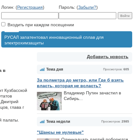
Логин: (
Регистрация
)
Пароль: (
Забыли?
)
Входить при каждом посещении
РУСАЛ запатентовал инновационный сплав для
электрохимзащиты
Добавить новость
Тема дня
Просмотров:
605
а в
За полметра до метро, или Где б взять
власть, которая не всласть?
т Кузбасской
Владимир Путин зачастил в
утатов
Сибирь...
ю Дмитрий
ов, глава г
й палаты.
Тема недели
Просмотров:
2985
"Шансы не нулевые"
Одиннадцать партий поборются