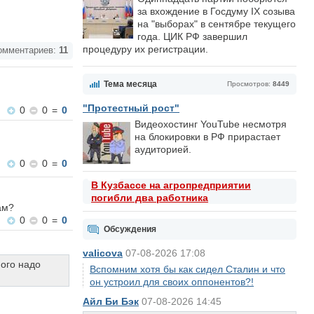
за вхождение в Госдуму IX созыва
на "выборах" в сентябре текущего
года. ЦИК РФ завершил
процедуру их регистрации.
мментариев:
11
Тема месяца
Просмотров:
8449
"Протестный рост"
0
0
=
0
Видеохостинг YouTube несмотря
на блокировки в РФ прирастает
аудиторией.
0
0
=
0
В Кузбассе на агропредприятии
погибли два работника
ам?
0
0
=
0
Обсуждения
valicova
07-08-2026 17:08
ного надо
Вспомним хотя бы как сидел Сталин и что
он устроил для своих оппонентов?!
Айл Би Бэк
07-08-2026 14:45