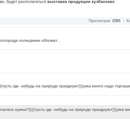
ва, будет располагаться
выставка продукции кузбасских
Просмотров:
2585
|
Ко
полгорода полицаями обложат...
((пусть где -нибудь на природе празднуют)))ума много надо торгаш
 палата нужна?((((пусть где -нибудь на природе празднуют)))ума м