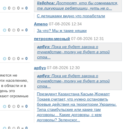
lis0chca:
Достроят, кто бы сомневался,
0
0
=
0
те ликующие ребятишки, чуть не о...
С детишками видно что поработали
Ameno
07-08-2026 12:34
0
0
=
0
За что? Мы ж такие няшки
петросян-месный
07-08-2026 12:31
арбуз:
Пока не будет закона о
тунеядстве- толку не будет в этой
стра...
0
0
=
0
арбуз
07-08-2026 12:30
ляются не
арбуз:
Пока не будет закона о
луги населению,
тунеядстве- толку не будет в этой
в области и в
стра...
день это
Президент Казахстана Касым-Жомарт
имают огромные
Токаев считает, что нужно остановить
боевые действия на территории Украины.
0
0
=
0
Типа стамбульские или какие там
договоры... Какие договоры, с кем
договоры? Зеленског...
0
0
=
0