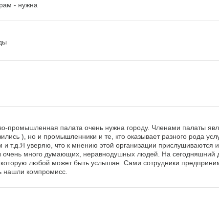
рам - нужна
ды
ргово-промышленная палата очень нужна городу. Членами палаты яв
азились ), но и промышленники и те, кто оказывает разного рода ус
м и т.д.Я уверяю, что к мнению этой организации прислушиваются и 
ы очень много думающих, неравнодушных людей. На сегодняшний 
з которую любой может быть услышан. Сами сотрудники предприн
ть нашли компромисс.